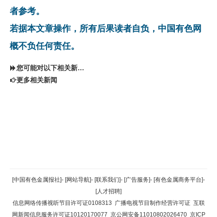
者参考。
若据本文章操作，所有后果读者自负，中国有色网
概不负任何责任。
您可能对以下相关新闻同样感兴趣
更多相关新闻
返回顶部
[中国有色金属报社]
-
[网站导航]
-
[联系我们]
-
[广告服务]
-
[有色金属商务平台]
-
[人才招聘]
返回首页
信息网络传播视听节目许可证0108313
广播电视节目制作经营许可证
互联
网新闻信息服务许可证10120170077
京公网安备11010802026470
京ICP