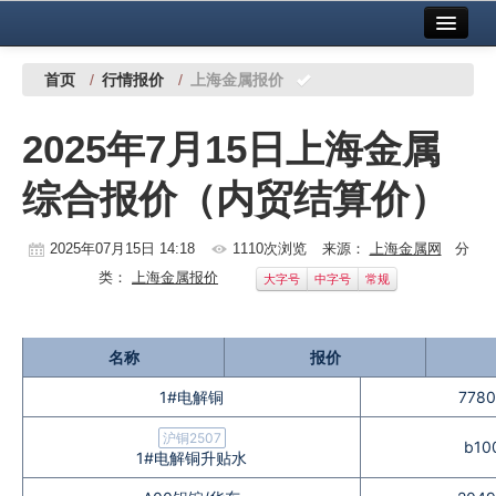
首页
中国有色金属报社主办
广告服务
首页
/
行情报价
/
上海金属报价
要闻
2025年7月15日上海金属
铜镍铅锌
综合报价（内贸结算价）
铝
稀有稀土
2025年07月15日 14:18
1110次浏览
来源：
上海金属网
分
类：
上海金属报价
大字号
中字号
常规
有色市场
科技
名称
报价
镁钛
1#电解铜
7780
地矿 建设
沪铜2507
b10
1#电解铜升贴水
党建工作