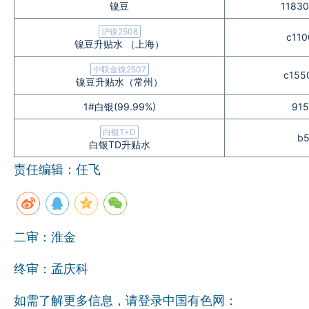
镍豆
11830
沪镍2508
c110
镍豆升贴水 （上海）
中联金镍2507
c155
镍豆升贴水（常州）
1#白银(99.99%)
915
白银T+D
b5
白银TD升贴水
责任编辑：任飞
二审：淮金
终审：孟庆科
如需了解更多信息，请登录中国有色网：