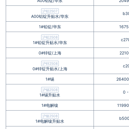
A00铝锭/华东
2049
企业文化
沪铝2507
b3
A00铝锭升贴水/华东
《资源再生》杂志
1#铅锭/华东
1675
行情报价
沪铅2508
c27
1#铅锭升贴水/华东
数字报
0#锌锭/上海
2210
沪锌2508
c2
0#锌锭升贴水/上海
1#锡
26400
沪锡2508
0 
1#锡升贴水
1#电解镍
11990
沪镍2508
b500
1#电解镍升贴水