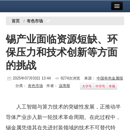
首页
中国有色金属报社主办
广告服务
首页
/
有色市场
要闻
锡产业面临资源短缺、环
铜镍铅锌
保压力和技术创新等方面
铝
的挑战
稀有稀土
有色市场
2025年07月03日 13:44
8274次浏览
来源：
中国有色金属报
分类：
有色市场
作者：
寇蒂斯
大字号
中字号
常规
科技
镁钛
人工智能与算力技术的突破性发展，正推动半
地矿 建设
导体产业步入新一轮技术革命周期。在此过程中，
党建工作
锡金属凭借其在先进封装领域的技术不可替代特