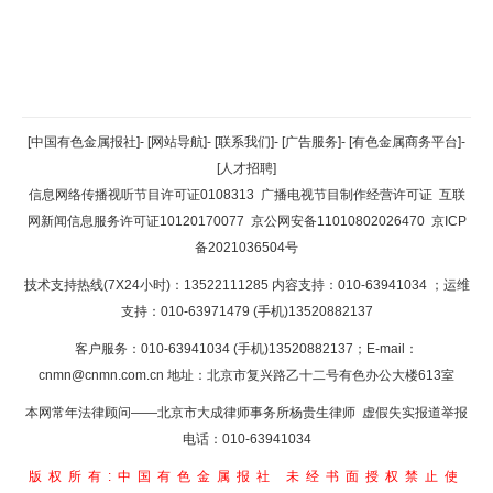
返回顶部
[中国有色金属报社]
-
[网站导航]
-
[联系我们]
-
[广告服务]
-
[有色金属商务平台]
-
[人才招聘]
返回首页
信息网络传播视听节目许可证0108313
广播电视节目制作经营许可证
互联
网新闻信息服务许可证10120170077
京公网安备11010802026470
京ICP
备2021036504号
技术支持热线(7X24小时)：13522111285 内容支持：010-63941034
；运维
支持：010-63971479 (手机)13520882137
客户服务：010-63941034 (手机)13520882137；E-mail：
cnmn@cnmn.com.cn
地址：北京市复兴路乙十二号有色办公大楼613室
本网常年法律顾问——北京市大成律师事务所杨贵生律师 虚假失实报道举报
电话：010-63941034
版权所有:中国有色金属报社
未经书面授权禁止使