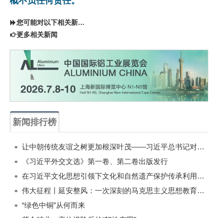
概不负任何责任。
您可能对以下相关新闻同样感兴趣
更多相关新闻
新闻排行榜
一周
每月
让中朝传统友谊之树更加根深叶茂——习近平总书记对朝鲜进行国事访问纪实
《习近平外交文选》第一卷、第二卷出版发行
在习近平文化思想引领下文化和自然遗产保护传承利用工作开创新局面
伟大征程丨延安整风：一次深刻的马克思主义思想教育运动
“绿色中铜”从何而来