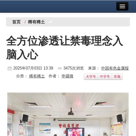
首页
中国有色金属报社主办
广告服务
首页
/
稀有稀土
要闻
全方位渗透让禁毒理念入
铜镍铅锌
脑入心
铝
稀有稀土
2025年07月03日 13:39
3475次浏览
来源：
中国有色金属报
分类：
稀有稀土
作者：
申疆锋
大字号
中字号
常规
有色市场
科技
镁钛
地矿 建设
党建工作