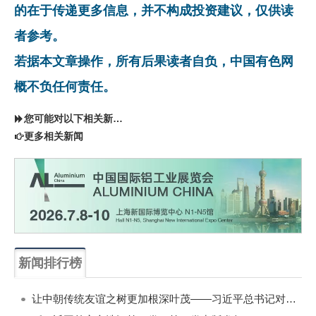
的在于传递更多信息，并不构成投资建议，仅供读
者参考。
若据本文章操作，所有后果读者自负，中国有色网
概不负任何责任。
您可能对以下相关新闻同样感兴趣
更多相关新闻
新闻排行榜
一周
每月
让中朝传统友谊之树更加根深叶茂——习近平总书记对朝鲜进行国事访问纪实