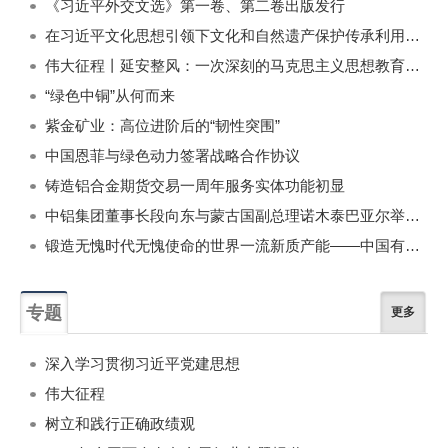
《习近平外交文选》第一卷、第二卷出版发行
在习近平文化思想引领下文化和自然遗产保护传承利用工作开创新局面
伟大征程丨延安整风：一次深刻的马克思主义思想教育运动
“绿色中铜”从何而来
紫金矿业：高位进阶后的“韧性突围”
中国恩菲与绿色动力签署战略合作协议
铸造铝合金期货交易一周年服务实体功能初显
中铝集团董事长段向东与蒙古国副总理诺木泰巴亚尔举行会谈
锻造无愧时代无愧使命的世界一流新质产能——中国有色金属工业的战略应对与破局之道（二）
专题
更多
深入学习贯彻习近平党建思想
伟大征程
树立和践行正确政绩观