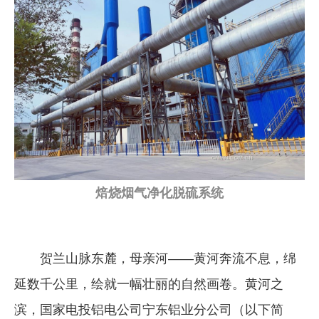
企业文化
《资源再生》杂志
行情报价
数字报
焙烧烟气净化脱硫系统
贺兰山脉东麓，母亲河——黄河奔流不息，绵
延数千公里，绘就一幅壮丽的自然画卷。黄河之
滨，国家电投铝电公司宁东铝业分公司（以下简