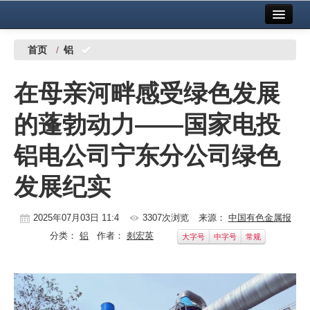
首页
中国有色金属报社主办
广告服务
首页
/
铝
要闻
在母亲河畔感受绿色发展
铜镍铅锌
的蓬勃动力——国家电投
铝
铝电公司宁东分公司绿色
稀有稀土
发展纪实
有色市场
科技
2025年07月03日 11:4
3307次浏览
来源：
中国有色金属报
分类：
铝
作者：
剡宏英
大字号
中字号
常规
镁钛
地矿 建设
党建工作