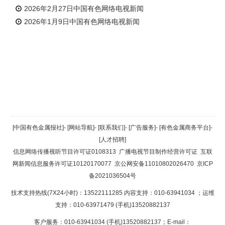
2026年2月27日中国有色网络电视新闻
2026年1月9日中国有色网络电视新闻
返回顶部
[中国有色金属报社]
-
[网站导航]
-
[联系我们]
-
[广告服务]
-
[有色金属商务平台]
-
[人才招聘]
返回首页
信息网络传播视听节目许可证0108313
广播电视节目制作经营许可证
互联
网新闻信息服务许可证10120170077
京公网安备11010802026470
京ICP
备2021036504号
技术支持热线(7X24小时)：13522111285 内容支持：010-63941034
；运维
支持：010-63971479 (手机)13520882137
客户服务：010-63941034 (手机)13520882137；E-mail：