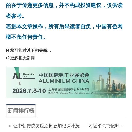
的在于传递更多信息，并不构成投资建议，仅供读
者参考。
若据本文章操作，所有后果读者自负，中国有色网
概不负任何责任。
您可能对以下相关新闻同样感兴趣
更多相关新闻
新闻排行榜
一周
每月
让中朝传统友谊之树更加根深叶茂——习近平总书记对朝鲜进行国事访问纪实