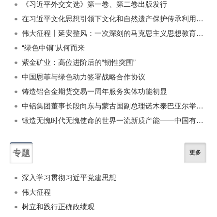
《习近平外交文选》第一卷、第二卷出版发行
在习近平文化思想引领下文化和自然遗产保护传承利用工作开创新局面
伟大征程丨延安整风：一次深刻的马克思主义思想教育运动
“绿色中铜”从何而来
紫金矿业：高位进阶后的“韧性突围”
中国恩菲与绿色动力签署战略合作协议
铸造铝合金期货交易一周年服务实体功能初显
中铝集团董事长段向东与蒙古国副总理诺木泰巴亚尔举行会谈
锻造无愧时代无愧使命的世界一流新质产能——中国有色金属工业的战略应对与破局之道（二）
专题
更多
深入学习贯彻习近平党建思想
伟大征程
树立和践行正确政绩观