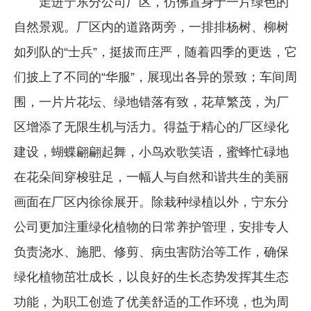
走进宁东分公司厂区，仿佛置身于一片绿色的
自然景观。厂区内的道路两旁，一排排杨树、柳树
如列队的“士兵”，挺拔而庄严，随着四季的更迭，它
们披上了不同的“华服”，展现出各异的景致；车间周
围，一片片花坛、绿地错落有致，花草繁茂，为厂
区增添了无限生机与活力。得益于精心的厂区绿化
建设，蝴蝶翩翩起舞，小鸟欢歌笑语，蜜蜂忙碌地
在花朵间穿梭驻足，一幅人与自然和谐共生的美丽
画面在厂区内徐徐展开。除栽种绿植以外，宁东分
公司更加注重绿化植物的日常养护管理，安排专人
负责浇水、施肥、修剪、病虫害防治等工作，确保
绿化植物茁壮成长，以良好的生长态势发挥其生态
功能，为职工创造了优美舒适的工作环境，也为周