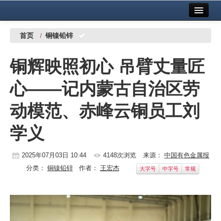
首页
中国有色金属报社主办
广告服务
首页
/
铜镍铅锌
要闻
铜辉映照初心 吊臂丈量匠
铜镍铅锌
心——记内蒙古自治区劳
铝
动模范、赤峰云铜员工刘
稀有稀土
学义
有色市场
科技
2025年07月03日 10:44
4148次浏览
来源：
中国有色金属报
分类：
铜镍铅锌
作者：
王宏杰
大字号
中字号
常规
镁钛
地矿 建设
党建工作