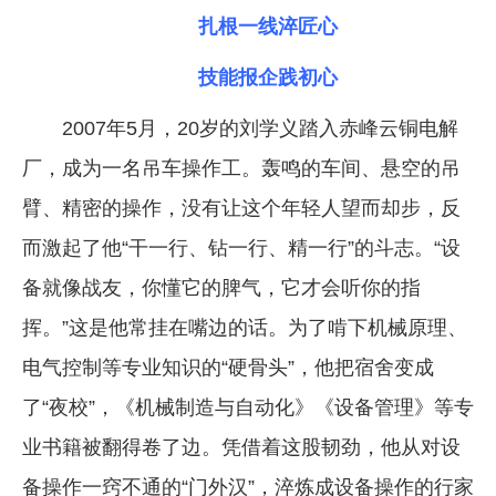
扎根一线淬匠心
技能报企践初心
2007年5月，20岁的刘学义踏入赤峰云铜电解
厂，成为一名吊车操作工。轰鸣的车间、悬空的吊
臂、精密的操作，没有让这个年轻人望而却步，反
而激起了他“干一行、钻一行、精一行”的斗志。“设
备就像战友，你懂它的脾气，它才会听你的指
挥。”这是他常挂在嘴边的话。为了啃下机械原理、
电气控制等专业知识的“硬骨头”，他把宿舍变成
了“夜校”，《机械制造与自动化》《设备管理》等专
业书籍被翻得卷了边。凭借着这股韧劲，他从对设
备操作一窍不通的“门外汉”，淬炼成设备操作的行家