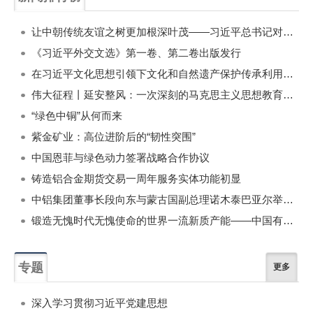
一周
每月
让中朝传统友谊之树更加根深叶茂——习近平总书记对朝鲜进行国事访问纪实
《习近平外交文选》第一卷、第二卷出版发行
在习近平文化思想引领下文化和自然遗产保护传承利用工作开创新局面
伟大征程丨延安整风：一次深刻的马克思主义思想教育运动
“绿色中铜”从何而来
紫金矿业：高位进阶后的“韧性突围”
中国恩菲与绿色动力签署战略合作协议
铸造铝合金期货交易一周年服务实体功能初显
中铝集团董事长段向东与蒙古国副总理诺木泰巴亚尔举行会谈
锻造无愧时代无愧使命的世界一流新质产能——中国有色金属工业的战略应对与破局之道（二）
专题
更多
深入学习贯彻习近平党建思想