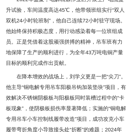
升试验，车间温度高达45℃，他带领班组实行“双人
双机24小时轮班制”，他自己连续72小时驻守现场。
他始终保持积极态度，用行动感染着每一位班组成
员。正是凭借着这股顽强拼搏的精神，吊车班有力
地保障了生产的顺利进行，为全年43万吨电铜产量
目标的顺利完成作出贡献。
在降本增效的战场上，刘学义更是一把“尖刀”。
他主导“铜电解专用吊车阳极吊钩加装垫块”项目，有
效解决不锈钢阴极板与阳极板同时装槽过程中的“卡
板现象”，使阴极板损伤率显著降低；实施的“铜电解
专用吊车小车控制线履带改造”项目，成功攻克小车
履带弯折角度小导致接头处“折断”的难题；2024年