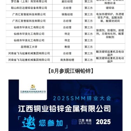
【8月参观江铜铅锌】