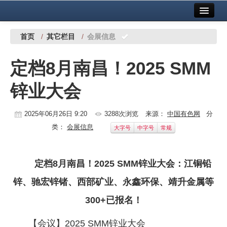
首页
中国有色金属报社主办
广告服务
首页
/
其它栏目
/
会展信息
要闻
定档8月南昌！2025 SMM
铜镍铅锌
锌业大会
铝
稀有稀土
2025年06月26日 9:20
3288次浏览
来源：
中国有色网
分
类：
会展信息
大字号
中字号
常规
有色市场
科技
定档8月南昌！2025 SMM锌业大会：江铜铅
镁钛
锌、驰宏锌锗、西部矿业、永鑫环保、靖升金属等
地矿 建设
300+已报名！
党建工作
【会议】2025 SMM锌业大会