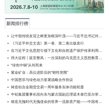
新闻排行榜
一周
每月
让中朝传统友谊之树更加根深叶茂——习近平总书记对朝鲜进行国事访问纪实
《习近平外交文选》第一卷、第二卷出版发行
在习近平文化思想引领下文化和自然遗产保护传承利用工作开创新局面
伟大征程丨延安整风：一次深刻的马克思主义思想教育运动
“绿色中铜”从何而来
紫金矿业：高位进阶后的“韧性突围”
中国恩菲与绿色动力签署战略合作协议
铸造铝合金期货交易一周年服务实体功能初显
中铝集团董事长段向东与蒙古国副总理诺木泰巴亚尔举行会谈
锻造无愧时代无愧使命的世界一流新质产能——中国有色金属工业的战略应对与破局之道（二）