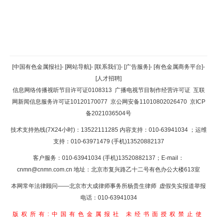
返回顶部
[中国有色金属报社]
-
[网站导航]
-
[联系我们]
-
[广告服务]
-
[有色金属商务平台]
-
[人才招聘]
返回首页
信息网络传播视听节目许可证0108313
广播电视节目制作经营许可证
互联
网新闻信息服务许可证10120170077
京公网安备11010802026470
京ICP
备2021036504号
技术支持热线(7X24小时)：13522111285 内容支持：010-63941034
；运维
支持：010-63971479 (手机)13520882137
客户服务：010-63941034 (手机)13520882137；E-mail：
cnmn@cnmn.com.cn
地址：北京市复兴路乙十二号有色办公大楼613室
本网常年法律顾问——北京市大成律师事务所杨贵生律师 虚假失实报道举报
电话：010-63941034
版权所有:中国有色金属报社
未经书面授权禁止使