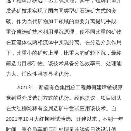
选工程重浮联选工艺全线贯通。其中，锂辉石重介
企业文化
质选矿技术实现了国内同类型矿石选矿方式的突
《资源再生》杂志
破。作为当代矿物加工领域的重要分离提纯手段，
重介质选矿技术利用浮沉原理，使不同比重的矿物
行情报价
在直流体或两相流体中实现分离。在分选介质作用
数字报
下，比重小的矿粒上浮，比重大的矿粒下沉，最终
筛选出目标矿物。该技术具备分选效率高、处理能
力大、适应性强等显著优势。
2021年，新疆有色集团总工程师何建璋敏锐察
觉到重介质选别方式的优势。经他提议，项目团队
在大红柳滩稀有金属选矿中尝试应用该技术。自
2021年10月大红柳滩试验选厂开建以来，不到一年
时间，重介质车间原矿处理量连续多日达设计值，