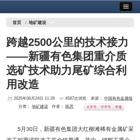
首页
中国有色金属报社主办
广告服务
首页
/
地矿建设
要闻
跨越2500公里的技术接力
铜镍铅锌
——新疆有色集团重介质
铝
选矿技术助力尾矿综合利
稀有稀土
用改造
有色市场
科技
2025年06月24日 11:28
4587次浏览
来源：
中国有色金属报
分类：
地矿建设
作者：
陈思
大字号
中字号
常规
镁钛
地矿 建设
5月30日，新疆有色集团大红柳滩稀有金属矿采
党建工作