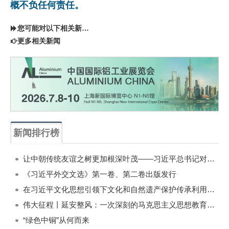
概不负任何责任。
您可能对以下相关新闻同样感兴趣
更多相关新闻
新闻排行榜
一周
每月
让中朝传统友谊之树更加根深叶茂——习近平总书记对朝鲜进行国事访问纪实
《习近平外交文选》第一卷、第二卷出版发行
在习近平文化思想引领下文化和自然遗产保护传承利用工作开创新局面
伟大征程丨延安整风：一次深刻的马克思主义思想教育运动
“绿色中铜”从何而来