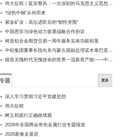
伟大征程丨延安整风：一次深刻的马克思主义思想教育运动
“绿色中铜”从何而来
紫金矿业：高位进阶后的“韧性突围”
中国恩菲与绿色动力签署战略合作协议
铸造铝合金期货交易一周年服务实体功能初显
中铝集团董事长段向东与蒙古国副总理诺木泰巴亚尔举行会谈
锻造无愧时代无愧使命的世界一流新质产能——中国有色金属工业的战略应对与破局之道（二）
专题
更多
深入学习贯彻习近平党建思想
伟大征程
树立和践行正确政绩观
2026年全国两会有色金属行业专题报道
2026新春走基层