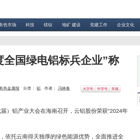
有色市场
科技
镁钛
地矿 建设
党建工作
企业文化
年度全国绿电铝标兵企业”称
有色金属报
分类：
铝
作者：
冯林春
大字号
中字号
常规
七届）铝产业大会在海南召开，云铝股份荣获“2024年
，依托云南得天独厚的绿色能源优势，全面推进全