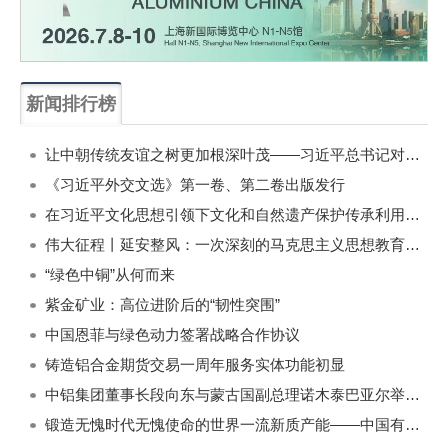
新闻排行榜
一周
每月
让中朝传统友谊之树更加根深叶茂——习近平总书记对朝鲜进行国事访问纪实
《习近平外交文选》第一卷、第二卷出版发行
在习近平文化思想引领下文化和自然遗产保护传承利用工作开创新局面
伟大征程丨延安整风：一次深刻的马克思主义思想教育运动
“绿色中铜”从何而来
紫金矿业：高位进阶后的“韧性突围”
中国恩菲与绿色动力签署战略合作协议
铸造铝合金期货交易一周年服务实体功能初显
中铝集团董事长段向东与蒙古国副总理诺木泰巴亚尔举行会谈
锻造无愧时代无愧使命的世界一流新质产能——中国有色金属工业的战略应对与破局之道（二）