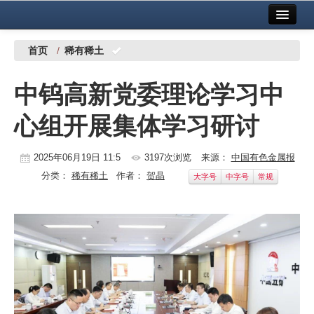
首页
中国有色金属报社主办
广告服务
首页
/
稀有稀土
要闻
中钨高新党委理论学习中
铜镍铅锌
心组开展集体学习研讨
铝
稀有稀土
2025年06月19日 11:5
3197次浏览
来源：
中国有色金属报
分类：
稀有稀土
作者：
贺晶
大字号
中字号
常规
有色市场
科技
镁钛
地矿 建设
党建工作