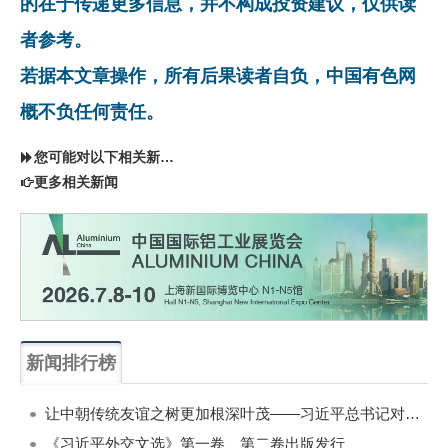
的在于传递更多信息，并不构成投资建议，仅供读
者参考。
若据本文章操作，所有后果读者自负，中国有色网
概不负任何责任。
您可能对以下相关新闻同样感兴趣
更多相关新闻
新闻排行榜
一周
每月
让中朝传统友谊之树更加根深叶茂——习近平总书记对朝鲜进行国事访问纪实
《习近平外交文选》第一卷、第二卷出版发行