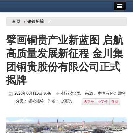
首页
中国有色金属报社主办
广告服务
首页
/
铜镍铅锌
要闻
擘画铜贵产业新蓝图 启航
铜镍铅锌
高质量发展新征程 金川集
铝
团铜贵股份有限公司正式
稀有稀土
揭牌
有色市场
科技
2025年06月19日 9:46
4477次浏览
来源：
中国有色金属报
分类：
铜镍铅锌
作者：
史嘉琪
大字号
中字号
常规
镁钛
地矿 建设
党建工作