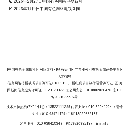
2026年2月27日中国有色网络电视新闻
2026年1月9日中国有色网络电视新闻
返回顶部
[中国有色金属报社]
-
[网站导航]
-
[联系我们]
-
[广告服务]
-
[有色金属商务平台]
-
[人才招聘]
返回首页
信息网络传播视听节目许可证0108313
广播电视节目制作经营许可证
互联
网新闻信息服务许可证10120170077
京公网安备11010802026470
京ICP
备2021036504号
技术支持热线(7X24小时)：13522111285 内容支持：010-63941034
；运维
支持：010-63971479 (手机)13520882137
客户服务：010-63941034 (手机)13520882137；E-mail：