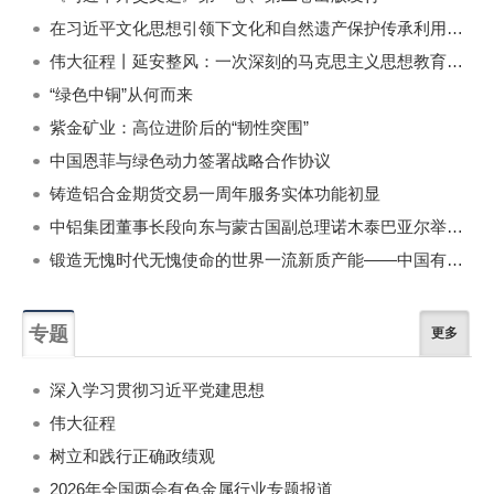
在习近平文化思想引领下文化和自然遗产保护传承利用工作开创新局面
伟大征程丨延安整风：一次深刻的马克思主义思想教育运动
“绿色中铜”从何而来
紫金矿业：高位进阶后的“韧性突围”
中国恩菲与绿色动力签署战略合作协议
铸造铝合金期货交易一周年服务实体功能初显
中铝集团董事长段向东与蒙古国副总理诺木泰巴亚尔举行会谈
锻造无愧时代无愧使命的世界一流新质产能——中国有色金属工业的战略应对与破局之道（二）
专题
更多
深入学习贯彻习近平党建思想
伟大征程
树立和践行正确政绩观
2026年全国两会有色金属行业专题报道