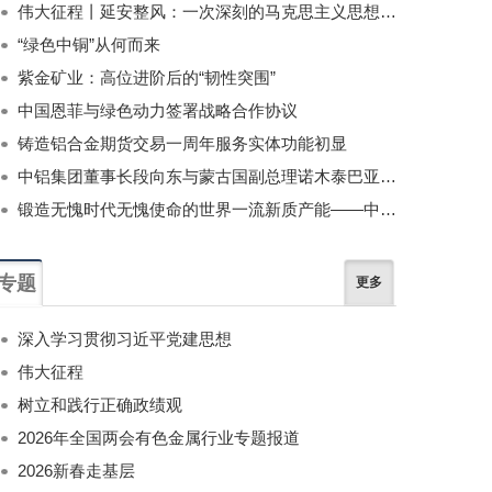
伟大征程丨延安整风：一次深刻的马克思主义思想教育运动
“绿色中铜”从何而来
紫金矿业：高位进阶后的“韧性突围”
中国恩菲与绿色动力签署战略合作协议
铸造铝合金期货交易一周年服务实体功能初显
中铝集团董事长段向东与蒙古国副总理诺木泰巴亚尔举行会谈
锻造无愧时代无愧使命的世界一流新质产能——中国有色金属工业的战略应对与破局之道（二）
专题
更多
深入学习贯彻习近平党建思想
伟大征程
树立和践行正确政绩观
2026年全国两会有色金属行业专题报道
2026新春走基层