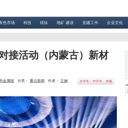
有色市场
科技
镁钛
地矿 建设
党建工作
企业文化
展对接活动（内蒙古）新材
色金属报
分类：
重点新闻
作者：
王娴
大字号
中字号
常规