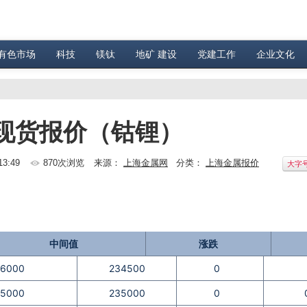
有色市场
科技
镁钛
地矿 建设
党建工作
企业文化
属现货报价（钴锂）
13:49
870次浏览
来源：
上海金属网
分类：
上海金属报价
大字
中间值
涨跌
46000
234500
0
45000
235000
0