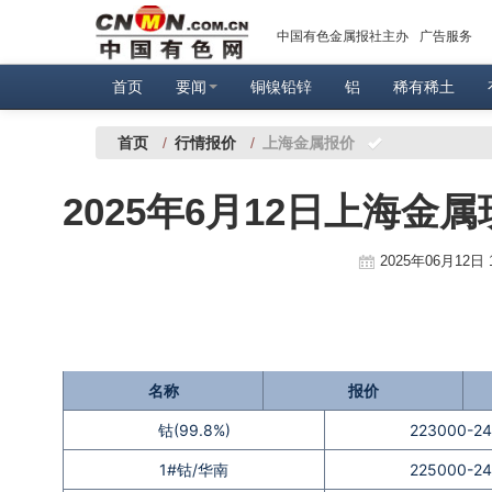
中国有色金属报社主办
广告服务
首页
要闻
铜镍铅锌
铝
稀有稀土
首页
/
行情报价
/
上海金属报价
2025年6月12日上海金
2025年06月12日 
名称
报价
钴(99.8%)
223000-2
1#钴/华南
225000-2