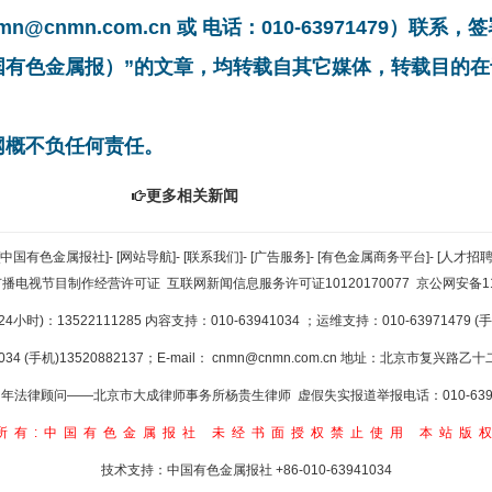
cnmn.com.cn 或 电话：010-63971479）联
中国有色金属报）”的文章，均转载自其它媒体，转载目的
网概不负任何责任。
更多相关新闻
[中国有色金属报社]
-
[网站导航]
-
[联系我们]
-
[广告服务]
-
[有色金属商务平台]
-
[人才招聘
广播电视节目制作经营许可证
互联网新闻信息服务许可证10120170077
京公网安备110
小时)：13522111285 内容支持：010-63941034
；运维支持：010-63971479 (手机
34 (手机)13520882137；E-mail：
cnmn@cnmn.com.cn
地址：北京市复兴路乙十二
年法律顾问——北京市大成律师事务所杨贵生律师 虚假失实报道举报电话：010-6394
所有:中国有色金属报社
未经书面授权禁止使用
本站版
技术支持：中国有色金属报社
+86-010-63941034