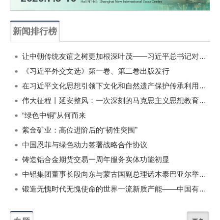
新闻排行榜
一周
每月
让中朝传统友谊之树更加根深叶茂——习近平总书记对朝鲜进行国事访问纪实
《习近平外交文选》第一卷、第二卷出版发行
在习近平文化思想引领下文化和自然遗产保护传承利用工作开创新局面
伟大征程丨延安整风：一次深刻的马克思主义思想教育运动
“绿色中铜”从何而来
紫金矿业：高位进阶后的“韧性突围”
中国恩菲与绿色动力签署战略合作协议
铸造铝合金期货交易一周年服务实体功能初显
中铝集团董事长段向东与蒙古国副总理诺木泰巴亚尔举行会谈
锻造无愧时代无愧使命的世界一流新质产能——中国有色金属工业的战略应对与破局之道（二）