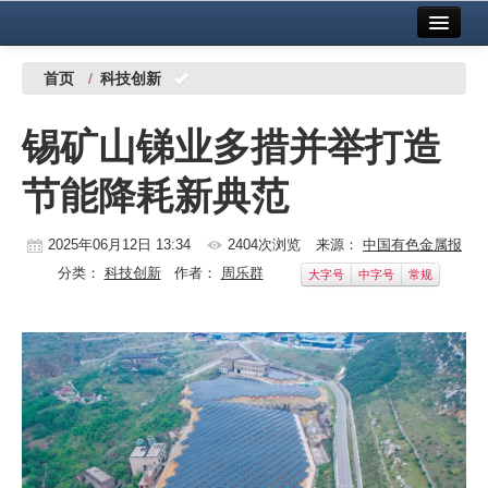
首页
中国有色金属报社主办
广告服务
首页
/
科技创新
要闻
锡矿山锑业多措并举打造
铜镍铅锌
节能降耗新典范
铝
稀有稀土
2025年06月12日 13:34
2404次浏览
来源：
中国有色金属报
分类：
科技创新
作者：
周乐群
大字号
中字号
常规
有色市场
科技
镁钛
地矿 建设
党建工作