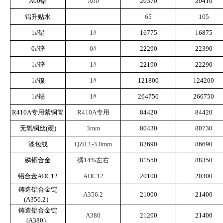
A00铝
A00
20370
20410
企业文化
铝升贴水
65
105
1#铅
1#
16775
16875
《资源再生》杂志
0#锌
0#
22290
22390
行情报价
1#锌
1#
22190
22290
数字报
1#镍
1#
121800
124200
1#锡
1#
264750
266750
R410A专用紫铜管
R410A专用
84420
84420
无氧铜丝(硬)
3mm
80430
80730
漆包线
QZ0.1-3.0mm
82690
86690
磷铜合金
磷14%左右
81550
88350
铝合金ADC12
ADC12
20100
20300
铸造铝合金锭
A356.2
21000
21400
(A356.2）
铸造铝合金锭
A380
21200
21400
(A380）