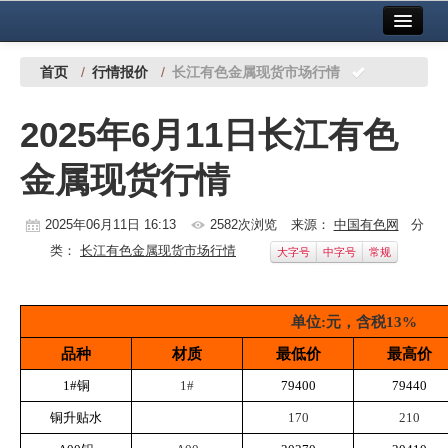
首页
中国有色金属报社主办
广告服务
首页
/
行情报价
/
长江有色金属现货市场行情
要闻
2025年6月11日长江有色
铜镍铅锌
金属现货行情
铝
稀有稀土
2025年06月11日 16:13
2582次浏览
来源：
中国有色网
分
类：
长江有色金属现货市场行情
大字号
中字号
常规
有色市场
科技
单位:元，含税13%
镁钛
品种
材质
最低价
最高价
1#铜
1#
79400
79440
地矿 建设
铜升贴水
170
210
党建工作