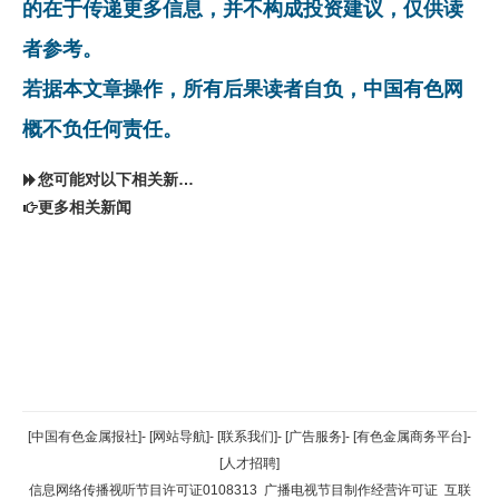
的在于传递更多信息，并不构成投资建议，仅供读
者参考。
若据本文章操作，所有后果读者自负，中国有色网
概不负任何责任。
您可能对以下相关新闻同样感兴趣
更多相关新闻
返回顶部
[中国有色金属报社]
-
[网站导航]
-
[联系我们]
-
[广告服务]
-
[有色金属商务平台]
-
[人才招聘]
返回首页
信息网络传播视听节目许可证0108313
广播电视节目制作经营许可证
互联