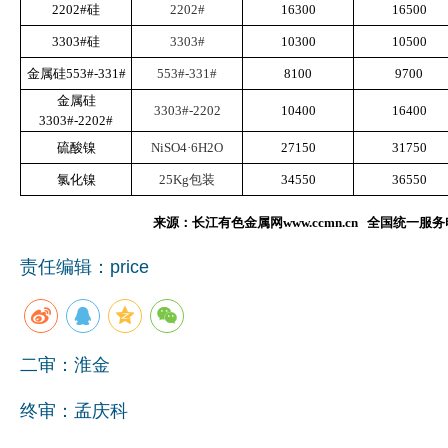
2202#硅
2202#
16300
16500
3303#硅
3303#
10300
10500
金属硅553#-331#
553#-331#
8100
9700
金属硅
3303#-2202
10400
16400
3303#-2202#
硫酸镍
NiSO4·6H2O
27150
31750
氯化镍
25Kg包装
34550
36550
来源：长江有色金属网www.ccmn.cn 全国统一服务电话
责任编辑：price
二审：淮金
终审：孟庆科