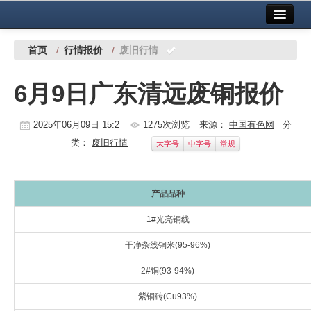
首页
中国有色金属报社主办
广告服务
首页
/
行情报价
/
废旧行情
要闻
6月9日广东清远废铜报价
铜镍铅锌
2025年06月09日 15:2
1275次浏览
来源：
中国有色网
分
铝
类：
废旧行情
大字号
中字号
常规
稀有稀土
有色市场
产品品种
科技
1#光亮铜线
镁钛
干净杂线铜米(95-96%)
2#铜(93-94%)
地矿 建设
紫铜砖(Cu93%)
党建工作