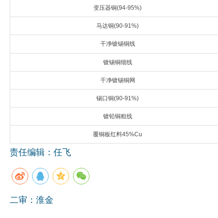
变压器铜(94-95%)
企业文化
马达铜(90-91%)
《资源再生》杂志
干净镀锡铜线
行情报价
镀锡铜细线
数字报
干净镀锡铜网
锡口铜(90-91%)
镀铅铜粗线
覆铜板红料45%Cu
责任编辑：任飞
二审：淮金