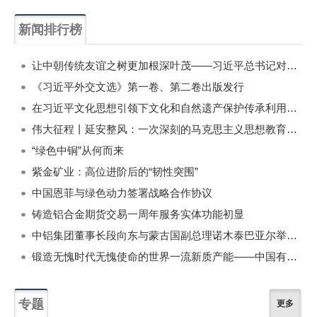
新闻排行榜
一周
每月
让中朝传统友谊之树更加根深叶茂——习近平总书记对朝鲜进行国事访问纪实
《习近平外交文选》第一卷、第二卷出版发行
在习近平文化思想引领下文化和自然遗产保护传承利用工作开创新局面
伟大征程丨延安整风：一次深刻的马克思主义思想教育运动
“绿色中铜”从何而来
紫金矿业：高位进阶后的“韧性突围”
中国恩菲与绿色动力签署战略合作协议
铸造铝合金期货交易一周年服务实体功能初显
中铝集团董事长段向东与蒙古国副总理诺木泰巴亚尔举行会谈
锻造无愧时代无愧使命的世界一流新质产能——中国有色金属工业的战略应对与破局之道（二）
专题
更多