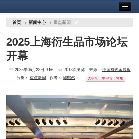
首页
中国有色金属报社主办
广告服务
首页
/
新闻中心
/
重点新闻
要闻
2025上海衍生品市场论坛
铜镍铅锌
开幕
铝
稀有稀土
2025年05月23日 9:56
7013次浏览
来源：
中国有色金属报
分类：
重点新闻
作者：
邱熙然
大字号
中字号
常规
有色市场
科技
镁钛
地矿 建设
党建工作