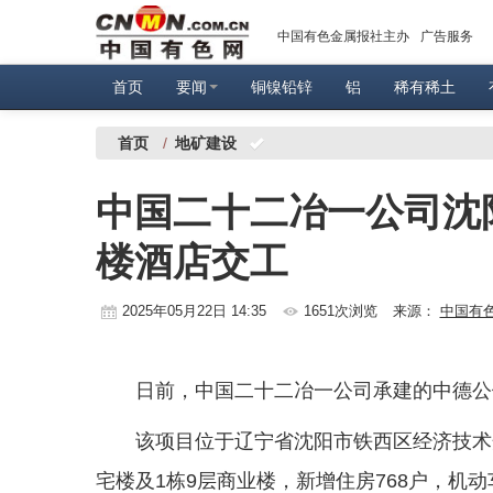
中国有色金属报社主办
广告服务
首页
要闻
铜镍铅锌
铝
稀有稀土
首页
/
地矿建设
中国二十二冶一公司沈阳
楼酒店交工
2025年05月22日 14:35
1651次浏览
来源：
中国有
日前，中国二十二冶一公司承建的中德公
该项目位于辽宁省沈阳市铁西区经济技术开
宅楼及1栋9层商业楼，新增住房768户，机