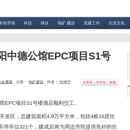
有色市场
科技
镁钛
地矿 建设
党建工作
企业文化
中德公馆EPC项目S1号
色金属报
分类：
地矿建设
作者：
付坤宁
大字号
中字号
常规
馆EPC项目S1号楼酒店顺利交工。
发区，总建筑面积4.9万平方米，包括4栋16层住
动车停车位321个，建成后将为周边市民提供良好的住