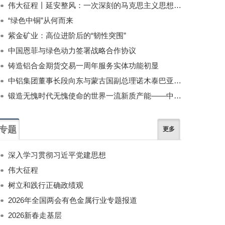
伟大征程丨延安整风：一次深刻的马克思主义思想教育运动
“绿色中铜”从何而来
紫金矿业：高位进阶后的“韧性突围”
中国恩菲与绿色动力签署战略合作协议
铸造铝合金期货交易一周年服务实体功能初显
中铝集团董事长段向东与蒙古国副总理诺木泰巴亚尔举行会谈
锻造无愧时代无愧使命的世界一流新质产能——中国有色金属工业的战略应对与破局之道（二）
专题
更多
深入学习贯彻习近平党建思想
伟大征程
树立和践行正确政绩观
2026年全国两会有色金属行业专题报道
2026新春走基层