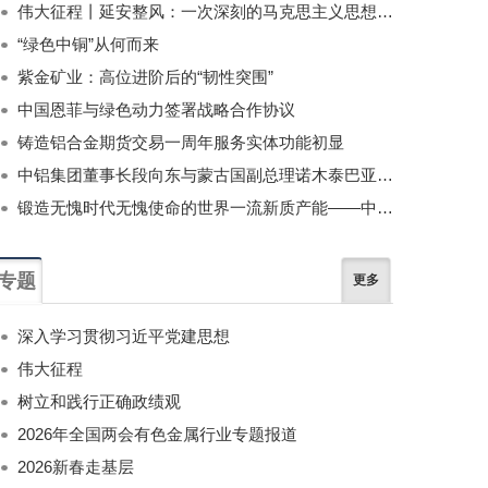
伟大征程丨延安整风：一次深刻的马克思主义思想教育运动
“绿色中铜”从何而来
紫金矿业：高位进阶后的“韧性突围”
中国恩菲与绿色动力签署战略合作协议
铸造铝合金期货交易一周年服务实体功能初显
中铝集团董事长段向东与蒙古国副总理诺木泰巴亚尔举行会谈
锻造无愧时代无愧使命的世界一流新质产能——中国有色金属工业的战略应对与破局之道（二）
专题
更多
深入学习贯彻习近平党建思想
伟大征程
树立和践行正确政绩观
2026年全国两会有色金属行业专题报道
2026新春走基层