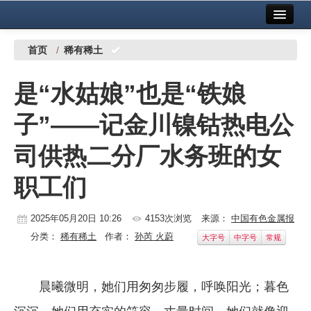
首页
中国有色金属报社主办
广告服务
首页
/
稀有稀土
要闻
是“水姑娘”也是“铁娘
铜镍铅锌
子”——记金川镍钴热电公
铝
司供热二分厂水务班的女
稀有稀土
职工们
有色市场
科技
2025年05月20日 10:26
4153次浏览
来源：
中国有色金属报
分类：
稀有稀土
作者：
孙芮 火蔚
大字号
中字号
常规
镁钛
地矿 建设
晨曦微明，她们用匆匆步履，呼唤阳光；暮色
党建工作