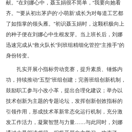
献。”在刘娜心中，聂玉娟很不简单，“我要向她看
齐。”“要从初出茅庐的‘小萌新’成长为对每道工艺都
了如指掌的领头雁。”初识聂玉娟时，这颗积极向上
的种子便在刘娜心中生根发芽。当上班长后，刘娜
迅速完成从“救火队长”到班组精细化管控“主推手”的
身份转变。
扎实开展小指标劳动竞赛，提升素质、锤炼内
功，持续推动“五型”班组创建；完善班组创新机制，
鼓励职工参与小改小革，提出合理化建议；举办以
技术创新为主题的专题论坛，发挥创新创效指标的
引领作用，形成技术革新常态化运行机制，充分激
发工作活力，凝聚智慧与力量……与此同时，刘娜