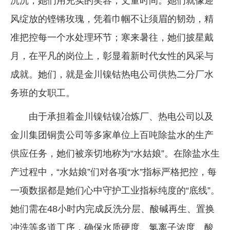
沉沉，她们用充实的笑容，丈量时间。她们就像迎
企业文化
风绽放的铿锵玫瑰，凭着巾帼不让须眉的韧劲，精
《资源再生》杂志
准把控每一个水处理环节；寒来暑往，她们披星戴
月，在平凡的岗位上，彰显着新时代女性的风采与
行情报价
成就。她们，就是金川镍钴热电公司供热二分厂水
数字报
务班的女职工。
由于承担着金川镍钴镍冶炼厂、热电公司以及
金川集团铜贵公司等多家单位上百吨除盐水的生产
供应任务，她们被亲切地称为“水姑娘”。在除盐水生
产过程中，“水姑娘”们对各项“水”指标严格把控，每
一项数据都是她们心中守护工业指标纯度的“底线”。
她们需在48小时内完成反洗分层、酸碱再生、置换
冲洗等多道工序，确保水质硬度、氯离子浓度、酸