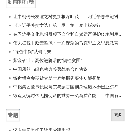
新闻排行榜
一周
每月
让中朝传统友谊之树更加根深叶茂——习近平总书记对朝鲜进行国事访问纪实
《习近平外交文选》第一卷、第二卷出版发行
在习近平文化思想引领下文化和自然遗产保护传承利用工作开创新局面
伟大征程丨延安整风：一次深刻的马克思主义思想教育运动
“绿色中铜”从何而来
紫金矿业：高位进阶后的“韧性突围”
中国恩菲与绿色动力签署战略合作协议
铸造铝合金期货交易一周年服务实体功能初显
中铝集团董事长段向东与蒙古国副总理诺木泰巴亚尔举行会谈
锻造无愧时代无愧使命的世界一流新质产能——中国有色金属工业的战略应对与破局之道（二）
专题
更多
深入学习贯彻习近平党建思想