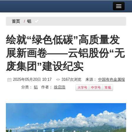
首页
中国有色金属报社主办
广告服务
首页
/
铝
要闻
绘就“绿色低碳”高质量发
铜镍铅锌
展新画卷——云铝股份“无
铝
废集团”建设纪实
稀有稀土
有色市场
2025年05月20日 10:17
3167次浏览
来源：
中国有色金属报
分类：
铝
作者：
徐启浩
大字号
中字号
常规
科技
镁钛
地矿 建设
党建工作