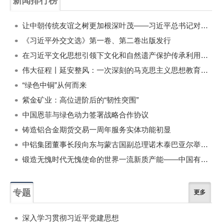
新闻排行榜
一周
每月
让中朝传统友谊之树更加根深叶茂——习近平总书记对朝鲜进行国事访问纪实
《习近平外交文选》第一卷、第二卷出版发行
在习近平文化思想引领下文化和自然遗产保护传承利用工作开创新局面
伟大征程丨延安整风：一次深刻的马克思主义思想教育运动
“绿色中铜”从何而来
紫金矿业：高位进阶后的“韧性突围”
中国恩菲与绿色动力签署战略合作协议
铸造铝合金期货交易一周年服务实体功能初显
中铝集团董事长段向东与蒙古国副总理诺木泰巴亚尔举行会谈
锻造无愧时代无愧使命的世界一流新质产能——中国有色金属工业的战略应对与破局之道（二）
专题
更多
深入学习贯彻习近平党建思想