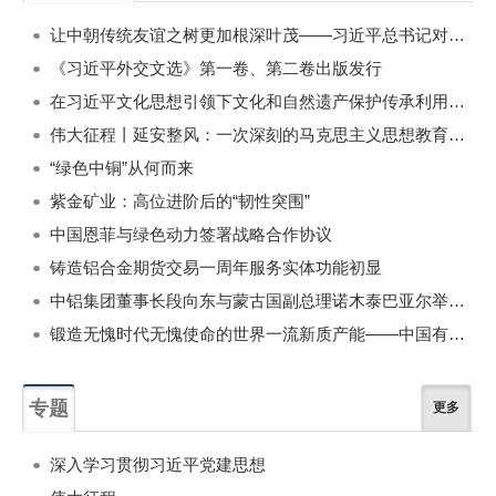
一周
每月
让中朝传统友谊之树更加根深叶茂——习近平总书记对朝鲜进行国事访问纪实
《习近平外交文选》第一卷、第二卷出版发行
在习近平文化思想引领下文化和自然遗产保护传承利用工作开创新局面
伟大征程丨延安整风：一次深刻的马克思主义思想教育运动
“绿色中铜”从何而来
紫金矿业：高位进阶后的“韧性突围”
中国恩菲与绿色动力签署战略合作协议
铸造铝合金期货交易一周年服务实体功能初显
中铝集团董事长段向东与蒙古国副总理诺木泰巴亚尔举行会谈
锻造无愧时代无愧使命的世界一流新质产能——中国有色金属工业的战略应对与破局之道（二）
专题
更多
深入学习贯彻习近平党建思想