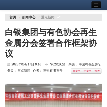
首页
中国有色金属报社主办
广告服务
首页
/
新闻中心
/
重点新闻
要闻
白银集团与有色协会再生
铜镍铅锌
金属分会签署合作框架协
铝
议
稀有稀土
有色市场
2025年05月17日 9:16
7962次浏览
来源：
中国有色金属报
分类：
重点新闻
作者：
王嵛石 蔡辰昊
大字号
中字号
常规
科技
镁钛
地矿 建设
党建工作