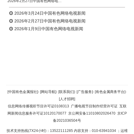
2026年2月27日中国有色网络电视新闻
2026年3月24日中国有色网络电视新闻
2026年2月27日中国有色网络电视新闻
2026年1月9日中国有色网络电视新闻
返回顶部
[中国有色金属报社]
-
[网站导航]
-
[联系我们]
-
[广告服务]
-
[有色金属商务平台]
-
[人才招聘]
返回首页
信息网络传播视听节目许可证0108313
广播电视节目制作经营许可证
互联
网新闻信息服务许可证10120170077
京公网安备11010802026470
京ICP
备2021036504号
技术支持热线(7X24小时)：13522111285 内容支持：010-63941034
；运维