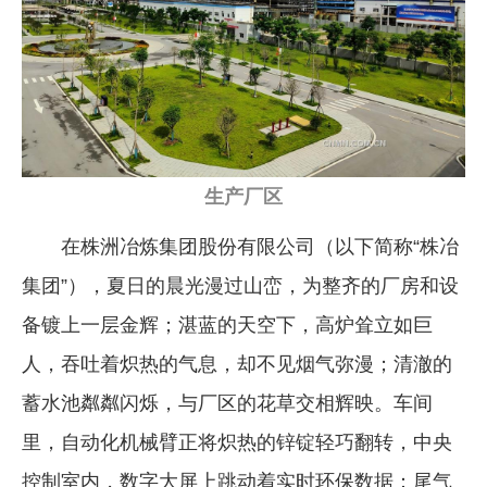
企业文化
《资源再生》杂志
行情报价
数字报
生产厂区
在株洲冶炼集团股份有限公司（以下简称“株冶
集团”），夏日的晨光漫过山峦，为整齐的厂房和设
备镀上一层金辉；湛蓝的天空下，高炉耸立如巨
人，吞吐着炽热的气息，却不见烟气弥漫；清澈的
蓄水池粼粼闪烁，与厂区的花草交相辉映。车间
里，自动化机械臂正将炽热的锌锭轻巧翻转，中央
控制室内，数字大屏上跳动着实时环保数据：尾气