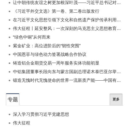
让中朝传统友谊之树更加根深叶茂——习近平总书记对朝鲜进行国事访问纪实
《习近平外交文选》第一卷、第二卷出版发行
在习近平文化思想引领下文化和自然遗产保护传承利用工作开创新局面
伟大征程丨延安整风：一次深刻的马克思主义思想教育运动
“绿色中铜”从何而来
紫金矿业：高位进阶后的“韧性突围”
中国恩菲与绿色动力签署战略合作协议
铸造铝合金期货交易一周年服务实体功能初显
中铝集团董事长段向东与蒙古国副总理诺木泰巴亚尔举行会谈
锻造无愧时代无愧使命的世界一流新质产能——中国有色金属工业的战略应对与破局之道（二）
专题
更多
深入学习贯彻习近平党建思想
伟大征程