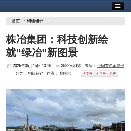
首页
中国有色金属报社主办
广告服务
首页
/
铜镍铅锌
要闻
株冶集团：科技创新绘
铜镍铅锌
就“绿冶”新图景
铝
稀有稀土
2025年05月15日 10:16
3532次浏览
来源：
中国有色金属报
分类：
铜镍铅锌
作者：
黎继志
大字号
中字号
常规
有色市场
科技
镁钛
地矿 建设
党建工作