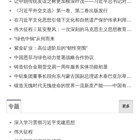
让中朝传统友谊之树更加根深叶茂——习近平总书记对朝鲜进行国事访问纪实
《习近平外交文选》第一卷、第二卷出版发行
在习近平文化思想引领下文化和自然遗产保护传承利用工作开创新局面
伟大征程丨延安整风：一次深刻的马克思主义思想教育运动
“绿色中铜”从何而来
紫金矿业：高位进阶后的“韧性突围”
中国恩菲与绿色动力签署战略合作协议
铸造铝合金期货交易一周年服务实体功能初显
中铝集团董事长段向东与蒙古国副总理诺木泰巴亚尔举行会谈
锻造无愧时代无愧使命的世界一流新质产能——中国有色金属工业的战略应对与破局之道（二）
专题
更多
深入学习贯彻习近平党建思想
伟大征程