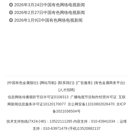
2026年3月24日中国有色网络电视新闻
2026年2月27日中国有色网络电视新闻
2026年1月9日中国有色网络电视新闻
返回顶部
[中国有色金属报社]
-
[网站导航]
-
[联系我们]
-
[广告服务]
-
[有色金属商务平台]
-
[人才招聘]
返回首页
信息网络传播视听节目许可证0108313
广播电视节目制作经营许可证
互联
网新闻信息服务许可证10120170077
京公网安备11010802026470
京ICP
备2021036504号
技术支持热线(7X24小时)：13522111285 内容支持：010-63941034
；运维
支持：010-63971479 (手机)13520882137