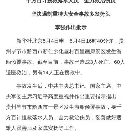
千方百计搜救落水人员 全力救治伤员
企业文化
坚决遏制重特大安全事故多发势头
《资源再生》杂志
李强作出批示
行情报价
新华社北京5月4日电 5月4日16时40分许，贵
数字报
州毕节市黔西市新仁乡化屋村百里画廊景区发生游
船倾覆事故。截至目前，事故已造成3人死亡、60人
送医救治，另有14人正在搜救中。
事故发生后，中共中央总书记、国家主席、中
央军委主席习近平高度重视并作出重要指示指出，
贵州毕节市黔西市一景区发生游船倾覆事故，要千
方百计搜救落水人员，全力救治伤员，妥善做好遇
难人员善后及家属安抚等工作。