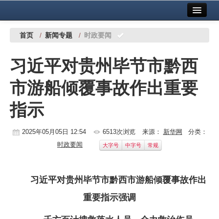
首页
中国有色金属报社主办
广告服务
首页
/
新闻专题
/
时政要闻
要闻
习近平对贵州毕节市黔西
铜镍铅锌
市游船倾覆事故作出重要
铝
指示
稀有稀土
有色市场
2025年05月05日 12:54
6513次浏览
来源：
新华网
分类：
时政要闻
大字号
中字号
常规
科技
镁钛
习近平对贵州毕节市黔西市游船倾覆事故作出
地矿 建设
重要指示强调
党建工作