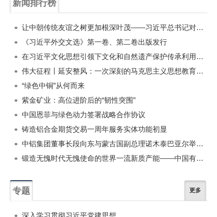
新闻排行榜
一周
每月
让中朝传统友谊之树更加根深叶茂——习近平总书记对朝鲜进行国事访问纪实
《习近平外交文选》第一卷、第二卷出版发行
在习近平文化思想引领下文化和自然遗产保护传承利用工作开创新局面
伟大征程丨延安整风：一次深刻的马克思主义思想教育运动
“绿色中铜”从何而来
紫金矿业：高位进阶后的“韧性突围”
中国恩菲与绿色动力签署战略合作协议
铸造铝合金期货交易一周年服务实体功能初显
中铝集团董事长段向东与蒙古国副总理诺木泰巴亚尔举行会谈
锻造无愧时代无愧使命的世界一流新质产能——中国有色金属工业的战略应对与破局之道（二）
专题
更多
深入学习贯彻习近平党建思想