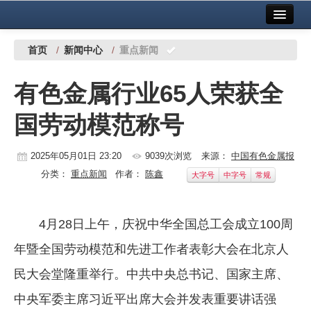
首页
中国有色金属报社主办
广告服务
首页
/
新闻中心
/
重点新闻
要闻
有色金属行业65人荣获全
铜镍铅锌
国劳动模范称号
铝
稀有稀土
2025年05月01日 23:20
9039次浏览
来源：
中国有色金属报
分类：
重点新闻
作者：
陈鑫
大字号
中字号
常规
有色市场
科技
4月28日上午，庆祝中华全国总工会成立100周
镁钛
年暨全国劳动模范和先进工作者表彰大会在北京人
地矿 建设
民大会堂隆重举行。中共中央总书记、国家主席、
中央军委主席习近平出席大会并发表重要讲话强
党建工作