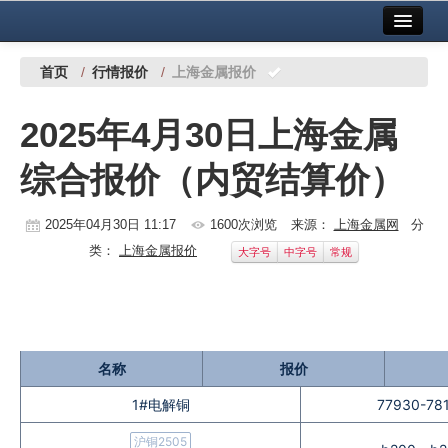
首页
中国有色金属报社主办
广告服务
首页
/
行情报价
/
上海金属报价
要闻
2025年4月30日上海金属
铜镍铅锌
综合报价（内贸结算价）
铝
稀有稀土
2025年04月30日 11:17
1600次浏览
来源：
上海金属网
分
类：
上海金属报价
大字号
中字号
常规
有色市场
科技
镁钛
名称
报价
地矿 建设
1#电解铜
77930-78
党建工作
沪铜2505