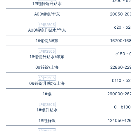
b200 - b
1#电解铜升贴水
企业文化
A00铝锭/华东
20050-20
《资源再生》杂志
沪铝2505
c20 - b2
A00铝锭升贴水/华东
行情报价
1#铅锭/华东
16700-16
数字报
沪铅2505
c150 - 
1#铅锭升贴水/华东
0#锌锭/上海
22860-22
沪锌2505
b110 - b2
0#锌锭升贴水/上海
1#锡
260000-26
沪锡2505
0 - b10
1#锡升贴水
1#电解镍
124050-12