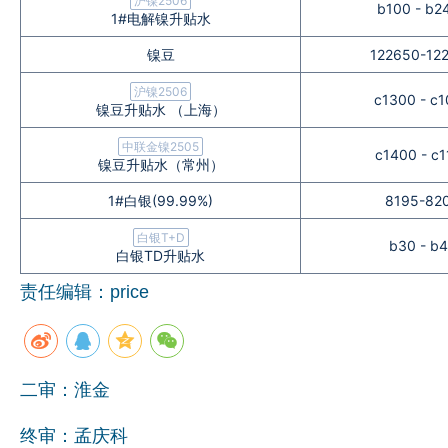
沪镍2506
b100 - b2
1#电解镍升贴水
镍豆
122650-12
沪镍2506
c1300 - c
镍豆升贴水 （上海）
中联金镍2505
c1400 - c
镍豆升贴水（常州）
1#白银(99.99%)
8195-82
白银T+D
b30 - b
白银TD升贴水
责任编辑：price
二审：淮金
终审：孟庆科