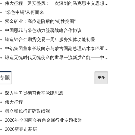
伟大征程丨延安整风：一次深刻的马克思主义思想教育运动
“绿色中铜”从何而来
紫金矿业：高位进阶后的“韧性突围”
中国恩菲与绿色动力签署战略合作协议
铸造铝合金期货交易一周年服务实体功能初显
中铝集团董事长段向东与蒙古国副总理诺木泰巴亚尔举行会谈
锻造无愧时代无愧使命的世界一流新质产能——中国有色金属工业的战略应对与破局之道（二）
专题
更多
深入学习贯彻习近平党建思想
伟大征程
树立和践行正确政绩观
2026年全国两会有色金属行业专题报道
2026新春走基层