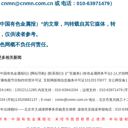
cnmn.com.cn 或 电话：010-63971479）
非中国有色金属报）”的文章，均转载自其它媒体，转
，仅供读者参考。
色网概不负任何责任。
更多相关新闻
[中国有色金属报社]
-
[网站导航]
-
[联系我们]
-
[广告服务]
-
[有色金属商务平台]
-
[人才招聘
广播电视节目制作经营许可证
互联网新闻信息服务许可证10120170077
京公网安备110
小时)：13522111285 内容支持：010-63941034
；运维支持：010-63971479 (手机
34 (手机)13520882137；E-mail：
cnmn@cnmn.com.cn
地址：北京市复兴路乙十二
年法律顾问——北京市大成律师事务所杨贵生律师 虚假失实报道举报电话：010-6394
所有:中国有色金属报社
未经书面授权禁止使用
本站版