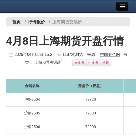
首页
中国有色金属报社主办
广告服务
首页
/
行情报价
/
上海期货交易所
要闻
4月8日上海期货开盘行情
铜镍铅锌
2025年04月08日 15:2
1187次浏览
来源：
中国有色网
分
铝
类：
上海期货交易所
大字号
中字号
常规
稀有稀土
有色市场
金属名称
开盘价（夜盘）
科技
沪铜2504
72820
镁钛
沪铜2505
72580
地矿 建设
沪铜2506
72900
党建工作