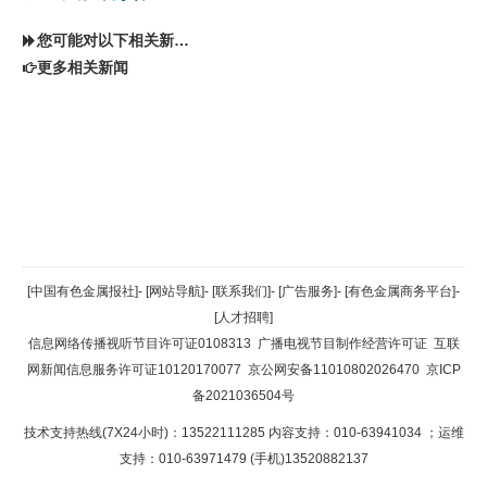
您可能对以下相关新闻同样感兴趣
更多相关新闻
返回顶部
[中国有色金属报社]
-
[网站导航]
-
[联系我们]
-
[广告服务]
-
[有色金属商务平台]
-
[人才招聘]
返回首页
信息网络传播视听节目许可证0108313
广播电视节目制作经营许可证
互联
网新闻信息服务许可证10120170077
京公网安备11010802026470
京ICP
备2021036504号
技术支持热线(7X24小时)：13522111285 内容支持：010-63941034
；运维
支持：010-63971479 (手机)13520882137