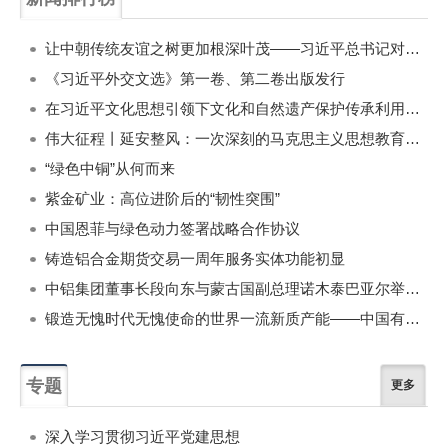
一周
每月
让中朝传统友谊之树更加根深叶茂——习近平总书记对朝鲜进行国事访问纪实
《习近平外交文选》第一卷、第二卷出版发行
在习近平文化思想引领下文化和自然遗产保护传承利用工作开创新局面
伟大征程丨延安整风：一次深刻的马克思主义思想教育运动
“绿色中铜”从何而来
紫金矿业：高位进阶后的“韧性突围”
中国恩菲与绿色动力签署战略合作协议
铸造铝合金期货交易一周年服务实体功能初显
中铝集团董事长段向东与蒙古国副总理诺木泰巴亚尔举行会谈
锻造无愧时代无愧使命的世界一流新质产能——中国有色金属工业的战略应对与破局之道（二）
专题
更多
深入学习贯彻习近平党建思想