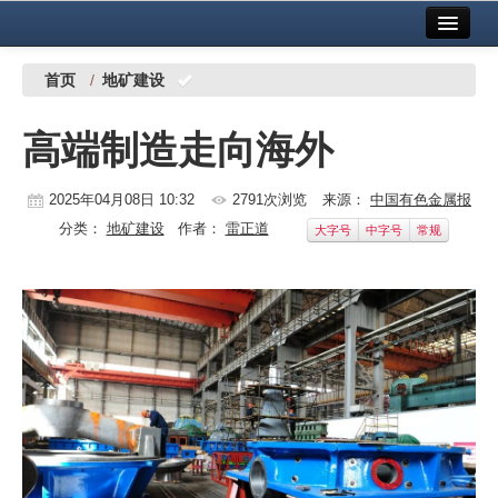
首页
中国有色金属报社主办
广告服务
首页
/
地矿建设
要闻
高端制造走向海外
铜镍铅锌
2025年04月08日 10:32
2791次浏览
来源：
中国有色金属报
铝
分类：
地矿建设
作者：
雷正道
大字号
中字号
常规
稀有稀土
有色市场
科技
镁钛
地矿 建设
党建工作