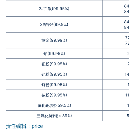
84
企业文化
2#白银(99.95%)
84
《资源再生》杂志
8
3#白银(99.9%)
8
行情报价
7
黄金(99.99%)
7
数字报
铂(99.95%)
钯粉(99.95%)
铑粉(99.95%)
1
钌粉(99.95%)
铱粉(99.95%)
1
氯化钯(钯>59.5%)
三氯化铑(铑＞39%)
责任编辑：price