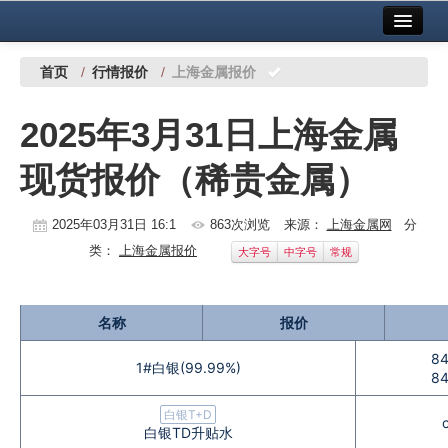
首页
中国有色金属报社主办
广告服务
首页
/
行情报价
/
上海金属报价
要闻
2025年3月31日上海金属
铜镍铅锌
现货报价（稀贵金属）
铝
稀有稀土
2025年03月31日 16:1
863次浏览
来源：
上海金属网
分
类：
上海金属报价
大字号
中字号
常规
有色市场
科技
名称
报价
镁钛
84
1#白银(99.99%)
84
地矿 建设
白银T+D
白银TD升贴水
党建工作