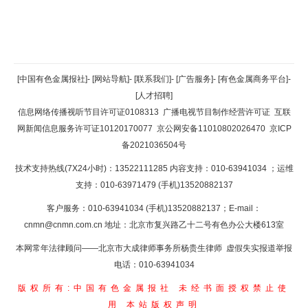
返回顶部
[中国有色金属报社]
-
[网站导航]
-
[联系我们]
-
[广告服务]
-
[有色金属商务平台]
-
[人才招聘]
返回首页
信息网络传播视听节目许可证0108313
广播电视节目制作经营许可证
互联
网新闻信息服务许可证10120170077
京公网安备11010802026470
京ICP
备2021036504号
技术支持热线(7X24小时)：13522111285 内容支持：010-63941034
；运维
支持：010-63971479 (手机)13520882137
客户服务：010-63941034 (手机)13520882137；E-mail：
cnmn@cnmn.com.cn
地址：北京市复兴路乙十二号有色办公大楼613室
本网常年法律顾问——北京市大成律师事务所杨贵生律师 虚假失实报道举报
电话：010-63941034
版权所有:中国有色金属报社
未经书面授权禁止使
用
本站版权声明