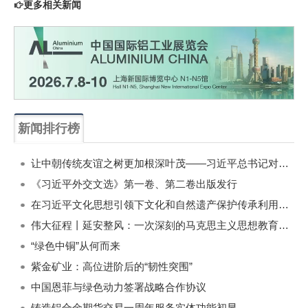
更多相关新闻
新闻排行榜
一周
每月
让中朝传统友谊之树更加根深叶茂——习近平总书记对朝鲜进行国事访问纪实
《习近平外交文选》第一卷、第二卷出版发行
在习近平文化思想引领下文化和自然遗产保护传承利用工作开创新局面
伟大征程丨延安整风：一次深刻的马克思主义思想教育运动
“绿色中铜”从何而来
紫金矿业：高位进阶后的“韧性突围”
中国恩菲与绿色动力签署战略合作协议
铸造铝合金期货交易一周年服务实体功能初显