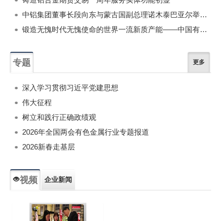
中铝集团董事长段向东与蒙古国副总理诺木泰巴亚尔举行会谈
锻造无愧时代无愧使命的世界一流新质产能——中国有色金属工业的战略应对与破局之道（二）
专题
更多
深入学习贯彻习近平党建思想
伟大征程
树立和践行正确政绩观
2026年全国两会有色金属行业专题报道
2026新春走基层
视频
企业新闻
专题新闻
人物专访