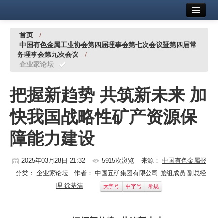
首页
中国有色金属报社主办
广告服务
首页
/
中国有色金属工业协会第四届理事会第七次会议暨第四届常
要闻
务理事会第九次会议
/
企业家论坛
铜镍铅锌
铝
把握新趋势 共筑新未来 加
稀有稀土
快我国战略性矿产资源保
有色市场
障能力建设
科技
2025年03月28日 21:32
5915次浏览
来源：
中国有色金属报
镁钛
分类：
企业家论坛
作者：
中国五矿集团有限公司 党组成员 副总经
理 徐基清
大字号
中字号
常规
地矿 建设
党建工作