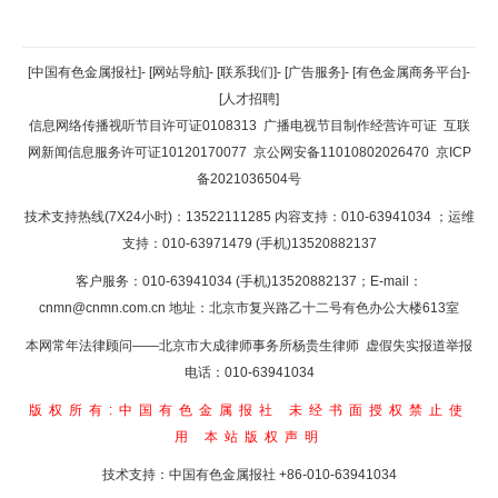
返回顶部
[中国有色金属报社]
-
[网站导航]
-
[联系我们]
-
[广告服务]
-
[有色金属商务平台]
-
[人才招聘]
返回首页
信息网络传播视听节目许可证0108313
广播电视节目制作经营许可证
互联
网新闻信息服务许可证10120170077
京公网安备11010802026470
京ICP
备2021036504号
技术支持热线(7X24小时)：13522111285 内容支持：010-63941034
；运维
支持：010-63971479 (手机)13520882137
客户服务：010-63941034 (手机)13520882137；E-mail：
cnmn@cnmn.com.cn
地址：北京市复兴路乙十二号有色办公大楼613室
本网常年法律顾问——北京市大成律师事务所杨贵生律师 虚假失实报道举报
电话：010-63941034
版权所有:中国有色金属报社
未经书面授权禁止使
用
本站版权声明
技术支持：中国有色金属报社
+86-010-63941034