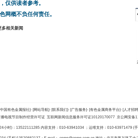
，仅供读者参考。
色网概不负任何责任。
更多相关新闻
[中国有色金属报社]
-
[网站导航]
-
[联系我们]
-
[广告服务]
-
[有色金属商务平台]
-
[人才招聘
广播电视节目制作经营许可证
互联网新闻信息服务许可证10120170077
京公网安备110
小时)：13522111285 内容支持：010-63941034
；运维支持：010-63971479 (手机
34 (手机)13520882137；E-mail：
cnmn@cnmn.com.cn
地址：北京市复兴路乙十二