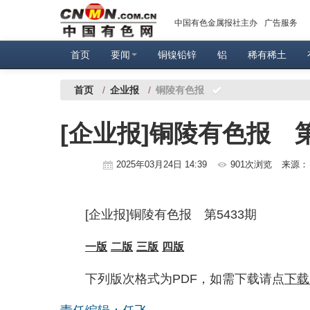
中国有色金属报社主办
广告服务
首页
要闻
铜镍铅锌
铝
稀有稀土
首页
/
企业报
/
铜陵有色报
[企业报]铜陵有色报 第
2025年03月24日 14:39
901次浏览
来源
[企业报]铜陵有色报 第5433期
一版
二版
三版
四版
下列版次格式为PDF，如需下载请点
下载