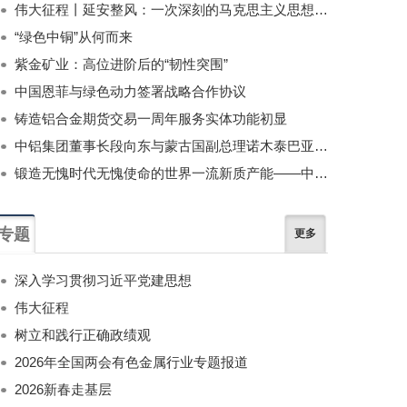
伟大征程丨延安整风：一次深刻的马克思主义思想教育运动
“绿色中铜”从何而来
紫金矿业：高位进阶后的“韧性突围”
中国恩菲与绿色动力签署战略合作协议
铸造铝合金期货交易一周年服务实体功能初显
中铝集团董事长段向东与蒙古国副总理诺木泰巴亚尔举行会谈
锻造无愧时代无愧使命的世界一流新质产能——中国有色金属工业的战略应对与破局之道（二）
专题
更多
深入学习贯彻习近平党建思想
伟大征程
树立和践行正确政绩观
2026年全国两会有色金属行业专题报道
2026新春走基层