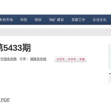
有色市场
科技
镁钛
地矿 建设
党建工作
企业文化
5433期
：
中国有色网
分类：
铜陵有色报
大字号
中字号
常规
 PDF