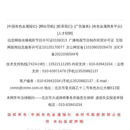
返回顶部
[中国有色金属报社]
-
[网站导航]
-
[联系我们]
-
[广告服务]
-
[有色金属商务平台]
-
[人才招聘]
返回首页
信息网络传播视听节目许可证0108313
广播电视节目制作经营许可证
互联
网新闻信息服务许可证10120170077
京公网安备11010802026470
京ICP
备2021036504号
技术支持热线(7X24小时)：13522111285 内容支持：010-63941034
；运维
支持：010-63971479 (手机)13520882137
客户服务：010-63941034 (手机)13520882137；E-mail：
cnmn@cnmn.com.cn
地址：北京市复兴路乙十二号有色办公大楼613室
本网常年法律顾问——北京市大成律师事务所杨贵生律师 虚假失实报道举报
电话：010-63941034
版权所有:中国有色金属报社
未经书面授权禁止使
用
本站版权声明