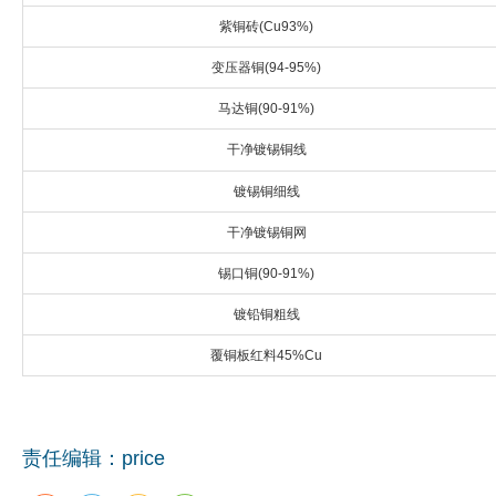
紫铜砖(Cu93%)
企业文化
变压器铜(94-95%)
《资源再生》杂志
马达铜(90-91%)
行情报价
干净镀锡铜线
数字报
镀锡铜细线
干净镀锡铜网
锡口铜(90-91%)
镀铅铜粗线
覆铜板红料45%Cu
责任编辑：price