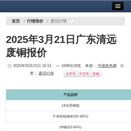
首页
中国有色金属报社主办
广告服务
首页
/
行情报价
/
废旧行情
要闻
2025年3月21日广东清远
铜镍铅锌
废铜报价
铝
稀有稀土
2025年03月21日 16:51
1698次浏览
来源：
中国有色网
分
类：
废旧行情
大字号
中字号
常规
有色市场
科技
产品品种
镁钛
1#光亮铜线
地矿 建设
干净杂线铜米(95-96%)
党建工作
2#铜(93-94%)