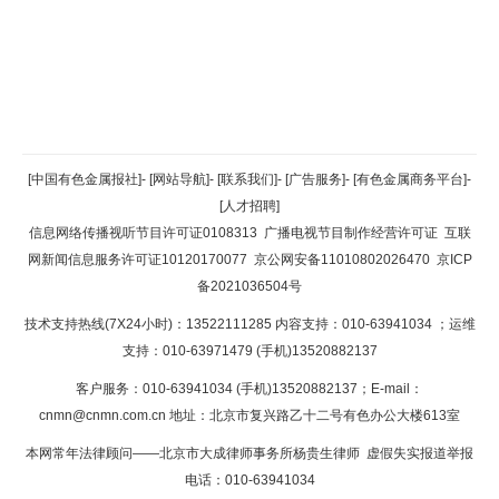
返回顶部
[中国有色金属报社]
-
[网站导航]
-
[联系我们]
-
[广告服务]
-
[有色金属商务平台]
-
[人才招聘]
返回首页
信息网络传播视听节目许可证0108313
广播电视节目制作经营许可证
互联
网新闻信息服务许可证10120170077
京公网安备11010802026470
京ICP
备2021036504号
技术支持热线(7X24小时)：13522111285 内容支持：010-63941034
；运维
支持：010-63971479 (手机)13520882137
客户服务：010-63941034 (手机)13520882137；E-mail：
cnmn@cnmn.com.cn
地址：北京市复兴路乙十二号有色办公大楼613室
本网常年法律顾问——北京市大成律师事务所杨贵生律师 虚假失实报道举报
电话：010-63941034