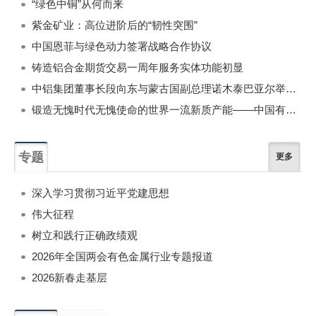
“绿色中铜”从何而来
紫金矿业：高位进阶后的“韧性突围”
中国恩菲与绿色动力签署战略合作协议
铸造铝合金期货交易一周年服务实体功能初显
中铝集团董事长段向东与蒙古国副总理诺木泰巴亚尔举行会谈
锻造无愧时代无愧使命的世界一流新质产能——中国有色金属工业的战略应对与破局之道（二）
专题
更多
深入学习贯彻习近平党建思想
伟大征程
树立和践行正确政绩观
2026年全国两会有色金属行业专题报道
2026新春走基层