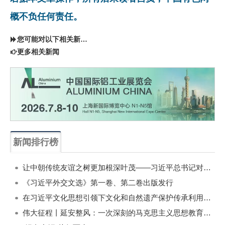
概不负任何责任。
您可能对以下相关新闻同样感兴趣
更多相关新闻
新闻排行榜
一周
每月
让中朝传统友谊之树更加根深叶茂——习近平总书记对朝鲜进行国事访问纪实
《习近平外交文选》第一卷、第二卷出版发行
在习近平文化思想引领下文化和自然遗产保护传承利用工作开创新局面
伟大征程丨延安整风：一次深刻的马克思主义思想教育运动