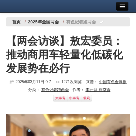
首页
中国有色金属报社主办
广告服务
首页
/
2025年全国两会
/
有色记者跑两会
要闻
【两会访谈】敖宏委员：
铜镍铅锌
推动商用车轻量化低碳化
铝
发展势在必行
稀有稀土
有色市场
2025年03月11日 9:7
1271次浏览
来源：
中国有色金属报
分类：
有色记者跑两会
作者：
李开颜 刘京青
科技
大字号
中字号
常规
镁钛
地矿 建设
党建工作