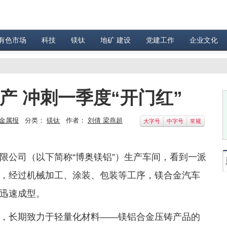
有色市场
科技
镁钛
地矿 建设
党建工作
企业文化
产 冲刺一季度“开门红”
金属报
分类：
镁钛
作者：
刘倩 梁燕超
大字号
中字号
常规
限公司（以下简称“博奥镁铝”）生产车间，看到一派
，经过机械加工、涂装、包装等工序，镁合金汽车
迅速成型。
，长期致力于轻量化材料——镁铝合金压铸产品的