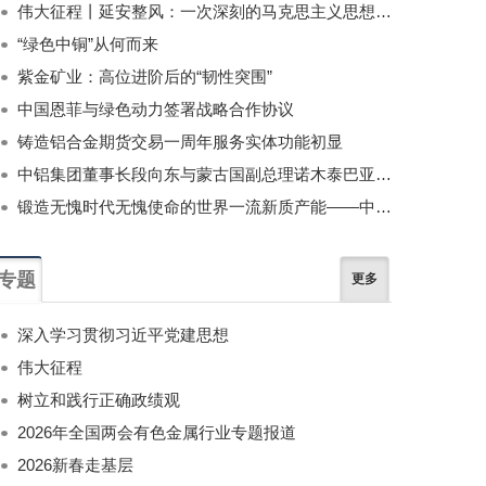
伟大征程丨延安整风：一次深刻的马克思主义思想教育运动
“绿色中铜”从何而来
紫金矿业：高位进阶后的“韧性突围”
中国恩菲与绿色动力签署战略合作协议
铸造铝合金期货交易一周年服务实体功能初显
中铝集团董事长段向东与蒙古国副总理诺木泰巴亚尔举行会谈
锻造无愧时代无愧使命的世界一流新质产能——中国有色金属工业的战略应对与破局之道（二）
专题
更多
深入学习贯彻习近平党建思想
伟大征程
树立和践行正确政绩观
2026年全国两会有色金属行业专题报道
2026新春走基层