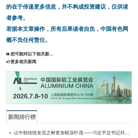
的在于传递更多信息，并不构成投资建议，仅供读
者参考。
若据本文章操作，所有后果读者自负，中国有色网
概不负任何责任。
您可能对以下相关新闻同样感兴趣
更多相关新闻
新闻排行榜
一周
每月
让中朝传统友谊之树更加根深叶茂——习近平总书记对朝鲜进行国事访问纪实