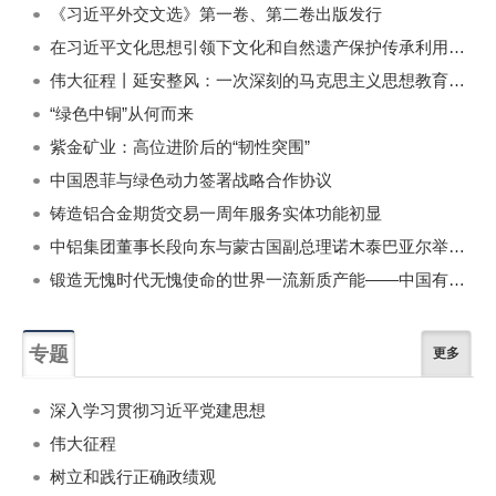
《习近平外交文选》第一卷、第二卷出版发行
在习近平文化思想引领下文化和自然遗产保护传承利用工作开创新局面
伟大征程丨延安整风：一次深刻的马克思主义思想教育运动
“绿色中铜”从何而来
紫金矿业：高位进阶后的“韧性突围”
中国恩菲与绿色动力签署战略合作协议
铸造铝合金期货交易一周年服务实体功能初显
中铝集团董事长段向东与蒙古国副总理诺木泰巴亚尔举行会谈
锻造无愧时代无愧使命的世界一流新质产能——中国有色金属工业的战略应对与破局之道（二）
专题
更多
深入学习贯彻习近平党建思想
伟大征程
树立和践行正确政绩观