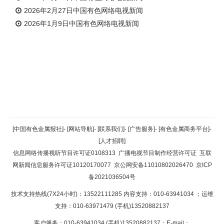
2026年2月27日中国有色网络电视新闻
2026年1月9日中国有色网络电视新闻
返回顶部
[中国有色金属报社]
-
[网站导航]
-
[联系我们]
-
[广告服务]
-
[有色金属商务平台]
-
[人才招聘]
返回首页
信息网络传播视听节目许可证0108313
广播电视节目制作经营许可证
互联
网新闻信息服务许可证10120170077
京公网安备11010802026470
京ICP
备2021036504号
技术支持热线(7X24小时)：13522111285 内容支持：010-63941034
；运维
支持：010-63971479 (手机)13520882137
客户服务：010-63941034 (手机)13520882137；E-mail：