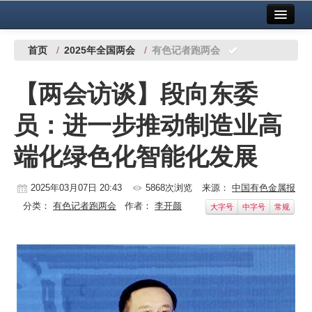
首页
中国有色金属报社主办
广告服务
首页
/
2025年全国两会
/
有色记者跑两会
要闻
【两会访谈】段向东委
铜镍铅锌
员：进一步推动制造业高
铝
端化绿色化智能化发展
稀有稀土
有色市场
2025年03月07日 20:43
5868次浏览
来源：
中国有色金属报
分类：
有色记者跑两会
作者：
李开颜
大字号
中字号
常规
科技
镁钛
地矿 建设
党建工作