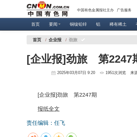
中国有色金属报社主办
广告服务
首页
要闻
铜镍铅锌
铝
稀有稀土
首页
/
企业报
/
劲旅
[企业报]劲旅 第2247
2025年03月07日 9:20
1951次浏览
来
[企业报]劲旅 第2247期
报纸全文
责任编辑：任飞