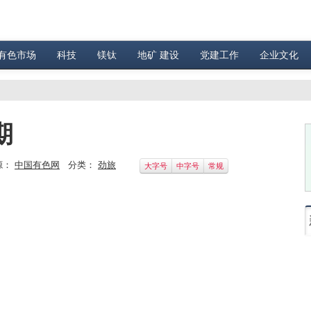
有色市场
科技
镁钛
地矿 建设
党建工作
企业文化
期
源：
中国有色网
分类：
劲旅
大字号
中字号
常规