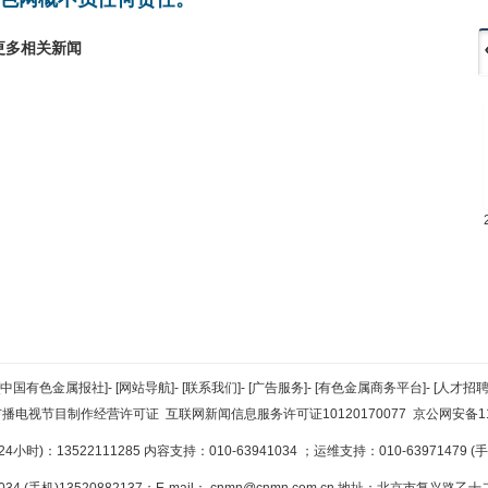
更多相关新闻
[中国有色金属报社]
-
[网站导航]
-
[联系我们]
-
[广告服务]
-
[有色金属商务平台]
-
[人才招聘
广播电视节目制作经营许可证
互联网新闻信息服务许可证10120170077
京公网安备110
小时)：13522111285 内容支持：010-63941034
；运维支持：010-63971479 (手机
34 (手机)13520882137；E-mail：
cnmn@cnmn.com.cn
地址：北京市复兴路乙十二