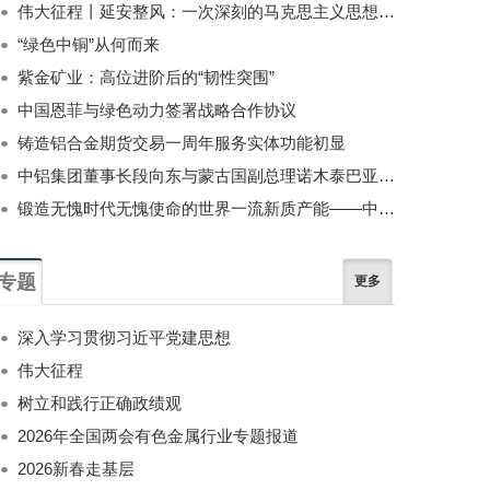
伟大征程丨延安整风：一次深刻的马克思主义思想教育运动
“绿色中铜”从何而来
紫金矿业：高位进阶后的“韧性突围”
中国恩菲与绿色动力签署战略合作协议
铸造铝合金期货交易一周年服务实体功能初显
中铝集团董事长段向东与蒙古国副总理诺木泰巴亚尔举行会谈
锻造无愧时代无愧使命的世界一流新质产能——中国有色金属工业的战略应对与破局之道（二）
专题
更多
深入学习贯彻习近平党建思想
伟大征程
树立和践行正确政绩观
2026年全国两会有色金属行业专题报道
2026新春走基层