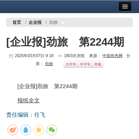
首页
中国有色金属报社主办
广告服务
首页
/
企业报
/
劲旅
要闻
[企业报]劲旅 第2244期
铜镍铅锌
2025年03月07日 9:18
1803次浏览
来源：
中国有色网
分
铝
类：
劲旅
大字号
中字号
常规
稀有稀土
有色市场
[企业报]劲旅 第2244期
科技
报纸全文
镁钛
责任编辑：任飞
地矿 建设
党建工作