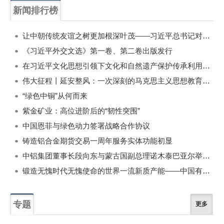
新闻排行榜
一周
每月
让中朝传统友谊之树更加根深叶茂——习近平总书记对朝鲜进行国事访问纪实
《习近平外交文选》第一卷、第二卷出版发行
在习近平文化思想引领下文化和自然遗产保护传承利用工作开创新局面
伟大征程丨延安整风：一次深刻的马克思主义思想教育运动
“绿色中铜”从何而来
紫金矿业：高位进阶后的“韧性突围”
中国恩菲与绿色动力签署战略合作协议
铸造铝合金期货交易一周年服务实体功能初显
中铝集团董事长段向东与蒙古国副总理诺木泰巴亚尔举行会谈
锻造无愧时代无愧使命的世界一流新质产能——中国有色金属工业的战略应对与破局之道（二）
专题
更多