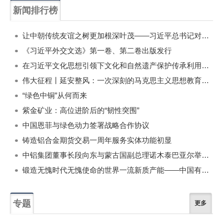
新闻排行榜
一周
每月
让中朝传统友谊之树更加根深叶茂——习近平总书记对朝鲜进行国事访问纪实
《习近平外交文选》第一卷、第二卷出版发行
在习近平文化思想引领下文化和自然遗产保护传承利用工作开创新局面
伟大征程丨延安整风：一次深刻的马克思主义思想教育运动
“绿色中铜”从何而来
紫金矿业：高位进阶后的“韧性突围”
中国恩菲与绿色动力签署战略合作协议
铸造铝合金期货交易一周年服务实体功能初显
中铝集团董事长段向东与蒙古国副总理诺木泰巴亚尔举行会谈
锻造无愧时代无愧使命的世界一流新质产能——中国有色金属工业的战略应对与破局之道（二）
专题
更多