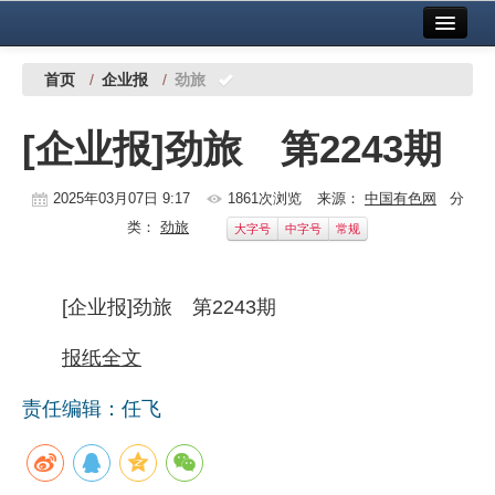
首页
中国有色金属报社主办
广告服务
首页
/
企业报
/
劲旅
要闻
[企业报]劲旅 第2243期
铜镍铅锌
2025年03月07日 9:17
1861次浏览
来源：
中国有色网
分
铝
类：
劲旅
大字号
中字号
常规
稀有稀土
有色市场
[企业报]劲旅 第2243期
科技
报纸全文
镁钛
责任编辑：任飞
地矿 建设
党建工作