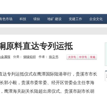
有色市场
科技
镁钛
地矿 建设
党建工作
企业文化
铜原料直达专列运抵
色金属报
分类：
铜镍铅锌
作者：
徐立书
大字号
中字号
常规
料直达专列运抵仪式在鹰潭国际陆港举行，贵溪市市长
长郭小毅，贵溪市委常委、经开区管委会主任李海
，鹰潭海关副关长陆超出席仪式。贵溪市副市长胡