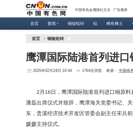
中国有色金属报社主办
广告服务
首页
要闻
铜镍铅锌
铝
稀有稀土
首页
/
铜镍铅锌
鹰潭国际陆港首列进口
2025年02月24日 10:44
1764次浏览
来源：
中国有
2月16日，鹰潭国际陆港首列进口铜原
潘磊出席仪式并致辞，鹰潭海关党委书记、关
东，贵溪经济技术开发区管委会副主任宋兵初
媛媛主持仪式。