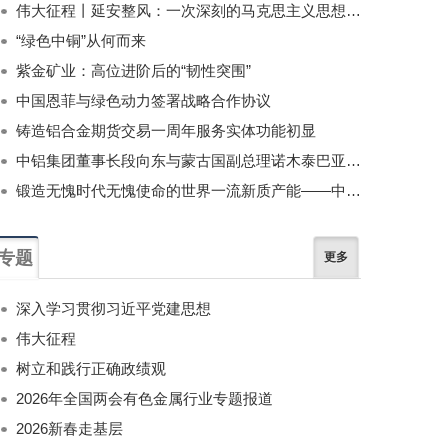
伟大征程丨延安整风：一次深刻的马克思主义思想教育运动
“绿色中铜”从何而来
紫金矿业：高位进阶后的“韧性突围”
中国恩菲与绿色动力签署战略合作协议
铸造铝合金期货交易一周年服务实体功能初显
中铝集团董事长段向东与蒙古国副总理诺木泰巴亚尔举行会谈
锻造无愧时代无愧使命的世界一流新质产能——中国有色金属工业的战略应对与破局之道（二）
专题
更多
深入学习贯彻习近平党建思想
伟大征程
树立和践行正确政绩观
2026年全国两会有色金属行业专题报道
2026新春走基层