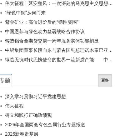
伟大征程丨延安整风：一次深刻的马克思主义思想教育运动
“绿色中铜”从何而来
紫金矿业：高位进阶后的“韧性突围”
中国恩菲与绿色动力签署战略合作协议
铸造铝合金期货交易一周年服务实体功能初显
中铝集团董事长段向东与蒙古国副总理诺木泰巴亚尔举行会谈
锻造无愧时代无愧使命的世界一流新质产能——中国有色金属工业的战略应对与破局之道（二）
专题
更多
深入学习贯彻习近平党建思想
伟大征程
树立和践行正确政绩观
2026年全国两会有色金属行业专题报道
2026新春走基层