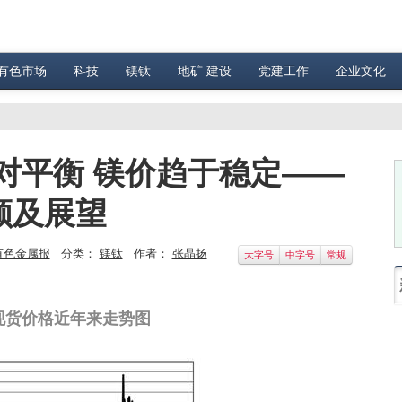
有色市场
科技
镁钛
地矿 建设
党建工作
企业文化
对平衡 镁价趋于稳定——
顾及展望
有色金属报
分类：
镁钛
作者：
张晶扬
大字号
中字号
常规
现货价格近年来走势图