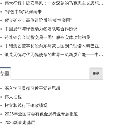
伟大征程丨延安整风：一次深刻的马克思主义思想教育运动
“绿色中铜”从何而来
紫金矿业：高位进阶后的“韧性突围”
中国恩菲与绿色动力签署战略合作协议
铸造铝合金期货交易一周年服务实体功能初显
中铝集团董事长段向东与蒙古国副总理诺木泰巴亚尔举行会谈
锻造无愧时代无愧使命的世界一流新质产能——中国有色金属工业的战略应对与破局之道（二）
专题
更多
深入学习贯彻习近平党建思想
伟大征程
树立和践行正确政绩观
2026年全国两会有色金属行业专题报道
2026新春走基层