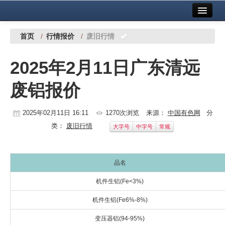
首页
中国有色金属报社主办
广告服务
首页
/
行情报价
/
废旧行情
要闻
2025年2月11日广东清远
铜镍铅锌
废铝报价
铝
稀有稀土
2025年02月11日 16:11
1270次浏览
来源：
中国有色网
分
类：
废旧行情
大字号
中字号
常规
有色市场
科技
品名
镁钛
机件生铝(Fe<3%)
地矿 建设
机件生铝(Fe6%-8%)
党建工作
变压器铝(94-95%)