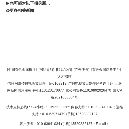
您可能对以下相关新闻同样感兴趣
更多相关新闻
返回顶部
[中国有色金属报社]
-
[网站导航]
-
[联系我们]
-
[广告服务]
-
[有色金属商务平台]
-
[人才招聘]
返回首页
信息网络传播视听节目许可证0108313
广播电视节目制作经营许可证
互联
网新闻信息服务许可证10120170077
京公网安备11010802026470
京ICP
备2021036504号
技术支持热线(7X24小时)：13522111285 内容支持：010-63941034
；运维
支持：010-63971479 (手机)13520882137
客户服务：010-63941034 (手机)13520882137；E-mail：