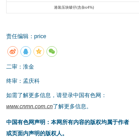
港装压块唛仔(含杂≤4%)
企业文化
《资源再生》杂志
行情报价
责任编辑：price
数字报
二审：淮金
终审：孟庆科
如需了解更多信息，请登录中国有色网：
www.cnmn.com.cn
了解更多信息。
中国有色网声明：本网所有内容的版权均属于作者
或页面内声明的版权人。