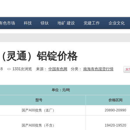
有色市场
科技
镁钛
地矿 建设
党建工作
企业文化
色（灵通）铝锭价格
:8
1331次浏览
来源：
中国有色网
分类：
南海有色现货行情
大
单位：元/吨
型号
价格区间
国产A00批售（送厂）
20890-20990
国产A00批售（不含）
19420-19520