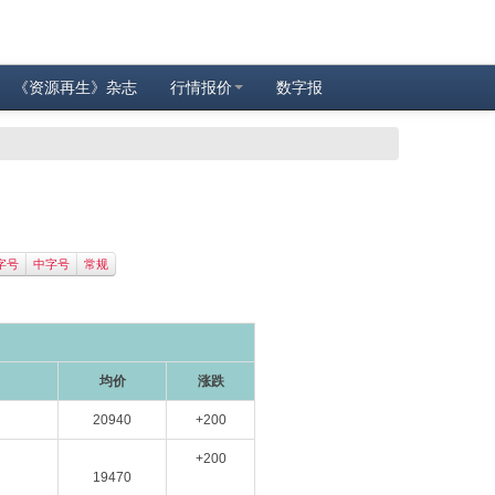
《资源再生》杂志
行情报价
数字报
字号
中字号
常规
均价
涨跌
20940
+200
+200
19470