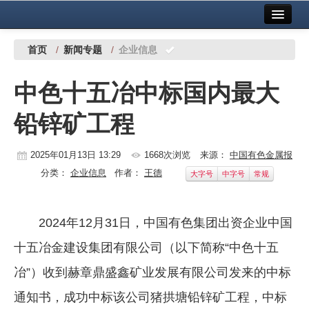
首页
中国有色金属报社主办
广告服务
首页
/
新闻专题
/
企业信息
要闻
中色十五冶中标国内最大
铜镍铅锌
铅锌矿工程
铝
稀有稀土
2025年01月13日 13:29
1668次浏览
来源：
中国有色金属报
分类：
企业信息
作者：
王德
大字号
中字号
常规
有色市场
科技
2024年12月31日，中国有色集团出资企业中国
镁钛
十五冶金建设集团有限公司（以下简称“中色十五
地矿 建设
冶”）收到赫章鼎盛鑫矿业发展有限公司发来的中标
通知书，成功中标该公司猪拱塘铅锌矿工程，中标
党建工作