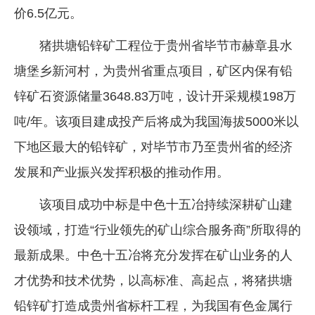
价6.5亿元。
企业文化
猪拱塘铅锌矿工程位于贵州省毕节市赫章县水
《资源再生》杂志
塘堡乡新河村，为贵州省重点项目，矿区内保有铅
行情报价
锌矿石资源储量3648.83万吨，设计开采规模198万
数字报
吨/年。该项目建成投产后将成为我国海拔5000米以
下地区最大的铅锌矿，对毕节市乃至贵州省的经济
发展和产业振兴发挥积极的推动作用。
该项目成功中标是中色十五冶持续深耕矿山建
设领域，打造“行业领先的矿山综合服务商”所取得的
最新成果。中色十五冶将充分发挥在矿山业务的人
才优势和技术优势，以高标准、高起点，将猪拱塘
铅锌矿打造成贵州省标杆工程，为我国有色金属行