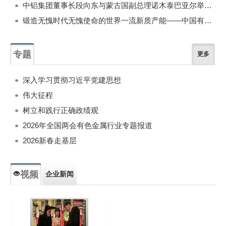
中铝集团董事长段向东与蒙古国副总理诺木泰巴亚尔举行会谈
锻造无愧时代无愧使命的世界一流新质产能——中国有色金属工业的战略应对与破局之道（二）
专题
更多
深入学习贯彻习近平党建思想
伟大征程
树立和践行正确政绩观
2026年全国两会有色金属行业专题报道
2026新春走基层
视频
企业新闻
专题新闻
人物专访