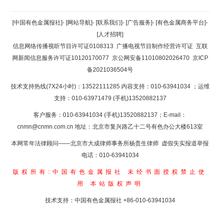
返回顶部
[中国有色金属报社]
-
[网站导航]
-
[联系我们]
-
[广告服务]
-
[有色金属商务平台]
-
[人才招聘]
返回首页
信息网络传播视听节目许可证0108313
广播电视节目制作经营许可证
互联
网新闻信息服务许可证10120170077
京公网安备11010802026470
京ICP
备2021036504号
技术支持热线(7X24小时)：13522111285 内容支持：010-63941034
；运维
支持：010-63971479 (手机)13520882137
客户服务：010-63941034 (手机)13520882137；E-mail：
cnmn@cnmn.com.cn
地址：北京市复兴路乙十二号有色办公大楼613室
本网常年法律顾问——北京市大成律师事务所杨贵生律师 虚假失实报道举报
电话：010-63941034
版权所有:中国有色金属报社
未经书面授权禁止使
用
本站版权声明
技术支持：中国有色金属报社
+86-010-63941034