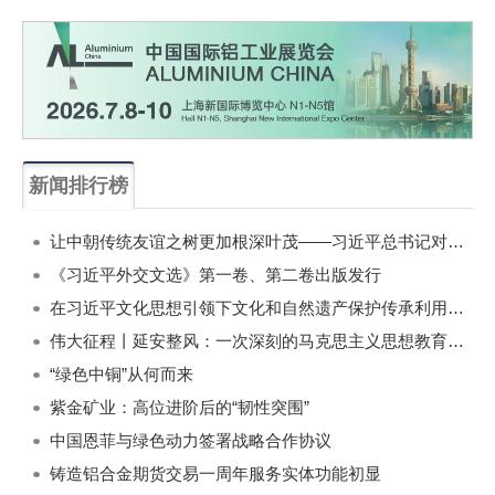
新闻排行榜
一周
每月
让中朝传统友谊之树更加根深叶茂——习近平总书记对朝鲜进行国事访问纪实
《习近平外交文选》第一卷、第二卷出版发行
在习近平文化思想引领下文化和自然遗产保护传承利用工作开创新局面
伟大征程丨延安整风：一次深刻的马克思主义思想教育运动
“绿色中铜”从何而来
紫金矿业：高位进阶后的“韧性突围”
中国恩菲与绿色动力签署战略合作协议
铸造铝合金期货交易一周年服务实体功能初显