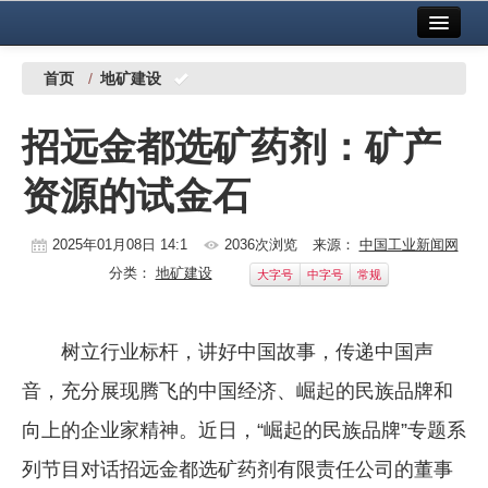
首页
中国有色金属报社主办
广告服务
首页
/
地矿建设
要闻
招远金都选矿药剂：矿产
铜镍铅锌
资源的试金石
铝
稀有稀土
2025年01月08日 14:1
2036次浏览
来源：
中国工业新闻网
分类：
地矿建设
大字号
中字号
常规
有色市场
科技
树立行业标杆，讲好中国故事，传递中国声
镁钛
音，充分展现腾飞的中国经济、崛起的民族品牌和
地矿 建设
向上的企业家精神。近日，“崛起的民族品牌”专题系
列节目对话招远金都选矿药剂有限责任公司的董事
党建工作