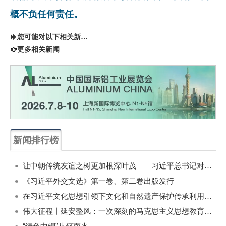
概不负任何责任。
您可能对以下相关新闻同样感兴趣
更多相关新闻
新闻排行榜
一周
每月
让中朝传统友谊之树更加根深叶茂——习近平总书记对朝鲜进行国事访问纪实
《习近平外交文选》第一卷、第二卷出版发行
在习近平文化思想引领下文化和自然遗产保护传承利用工作开创新局面
伟大征程丨延安整风：一次深刻的马克思主义思想教育运动