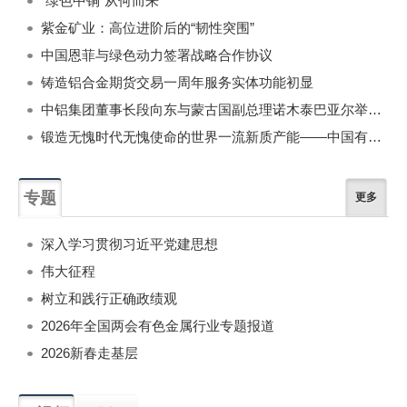
“绿色中铜”从何而来
紫金矿业：高位进阶后的“韧性突围”
中国恩菲与绿色动力签署战略合作协议
铸造铝合金期货交易一周年服务实体功能初显
中铝集团董事长段向东与蒙古国副总理诺木泰巴亚尔举行会谈
锻造无愧时代无愧使命的世界一流新质产能——中国有色金属工业的战略应对与破局之道（二）
专题
更多
深入学习贯彻习近平党建思想
伟大征程
树立和践行正确政绩观
2026年全国两会有色金属行业专题报道
2026新春走基层