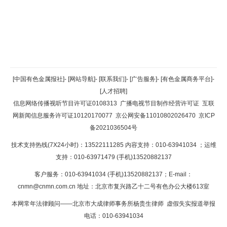
返回顶部
[中国有色金属报社]
-
[网站导航]
-
[联系我们]
-
[广告服务]
-
[有色金属商务平台]
-
[人才招聘]
返回首页
信息网络传播视听节目许可证0108313
广播电视节目制作经营许可证
互联
网新闻信息服务许可证10120170077
京公网安备11010802026470
京ICP
备2021036504号
技术支持热线(7X24小时)：13522111285 内容支持：010-63941034
；运维
支持：010-63971479 (手机)13520882137
客户服务：010-63941034 (手机)13520882137；E-mail：
cnmn@cnmn.com.cn
地址：北京市复兴路乙十二号有色办公大楼613室
本网常年法律顾问——北京市大成律师事务所杨贵生律师 虚假失实报道举报
电话：010-63941034