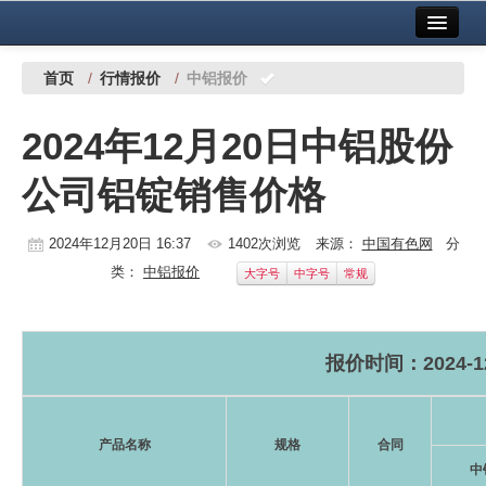
首页
中国有色金属报社主办
广告服务
首页
/
行情报价
/
中铝报价
要闻
2024年12月20日中铝股份
铜镍铅锌
公司铝锭销售价格
铝
稀有稀土
2024年12月20日 16:37
1402次浏览
来源：
中国有色网
分
类：
中铝报价
大字号
中字号
常规
有色市场
科技
报价时间：2024-12
镁钛
地矿 建设
产品名称
规格
合同
党建工作
中