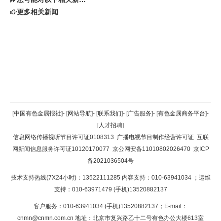
更多相关新闻
返回顶部
[中国有色金属报社]
-
[网站导航]
-
[联系我们]
-
[广告服务]
-
[有色金属商务平台]
-
[人才招聘]
返回首页
信息网络传播视听节目许可证0108313
广播电视节目制作经营许可证
互联
网新闻信息服务许可证10120170077
京公网安备11010802026470
京ICP
备2021036504号
技术支持热线(7X24小时)：13522111285 内容支持：010-63941034
；运维
支持：010-63971479 (手机)13520882137
客户服务：010-63941034 (手机)13520882137；E-mail：
cnmn@cnmn.com.cn
地址：北京市复兴路乙十二号有色办公大楼613室