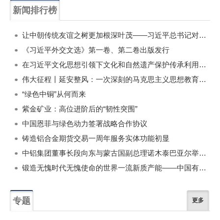
新闻排行榜
一周
每月
让中朝传统友谊之树更加根深叶茂——习近平总书记对朝鲜进行国事访问纪实
《习近平外交文选》第一卷、第二卷出版发行
在习近平文化思想引领下文化和自然遗产保护传承利用工作开创新局面
伟大征程丨延安整风：一次深刻的马克思主义思想教育运动
“绿色中铜”从何而来
紫金矿业：高位进阶后的“韧性突围”
中国恩菲与绿色动力签署战略合作协议
铸造铝合金期货交易一周年服务实体功能初显
中铝集团董事长段向东与蒙古国副总理诺木泰巴亚尔举行会谈
锻造无愧时代无愧使命的世界一流新质产能——中国有色金属工业的战略应对与破局之道（二）
专题
更多