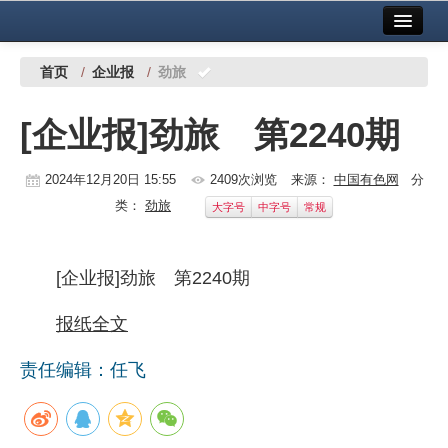
首页
中国有色金属报社主办
广告服务
首页
/
企业报
/
劲旅
要闻
[企业报]劲旅 第2240期
铜镍铅锌
2024年12月20日 15:55
2409次浏览
来源：
中国有色网
分
铝
类：
劲旅
大字号
中字号
常规
稀有稀土
有色市场
[企业报]劲旅 第2240期
科技
报纸全文
镁钛
责任编辑：任飞
地矿 建设
党建工作