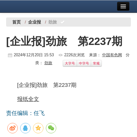
首页
中国有色金属报社主办
广告服务
首页
/
企业报
/
劲旅
要闻
[企业报]劲旅 第2237期
铜镍铅锌
2024年12月20日 15:53
2226次浏览
来源：
中国有色网
分
铝
类：
劲旅
大字号
中字号
常规
稀有稀土
有色市场
[企业报]劲旅 第2237期
科技
报纸全文
镁钛
责任编辑：任飞
地矿 建设
党建工作