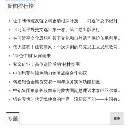
新闻排行榜
一周
每月
让中朝传统友谊之树更加根深叶茂——习近平总书记对朝鲜进行国事访问纪实
《习近平外交文选》第一卷、第二卷出版发行
在习近平文化思想引领下文化和自然遗产保护传承利用工作开创新局面
伟大征程丨延安整风：一次深刻的马克思主义思想教育运动
“绿色中铜”从何而来
紫金矿业：高位进阶后的“韧性突围”
中国恩菲与绿色动力签署战略合作协议
铸造铝合金期货交易一周年服务实体功能初显
中铝集团董事长段向东与蒙古国副总理诺木泰巴亚尔举行会谈
锻造无愧时代无愧使命的世界一流新质产能——中国有色金属工业的战略应对与破局之道（二）
专题
更多