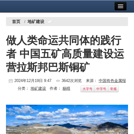
首页
中国有色金属报社主办
广告服务
首页
/
地矿建设
要闻
做人类命运共同体的践行
铜镍铅锌
者 中国五矿高质量建设运
铝
营拉斯邦巴斯铜矿
稀有稀土
有色市场
2024年12月19日 9:47
3642次浏览
来源：
中国有色金属报
分类：
地矿建设
作者：
杨晴
大字号
中字号
常规
科技
镁钛
地矿 建设
党建工作