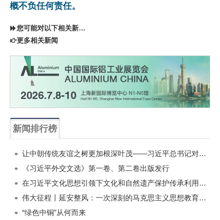
概不负任何责任。
您可能对以下相关新闻同样感兴趣
更多相关新闻
新闻排行榜
一周
每月
让中朝传统友谊之树更加根深叶茂——习近平总书记对朝鲜进行国事访问纪实
《习近平外交文选》第一卷、第二卷出版发行
在习近平文化思想引领下文化和自然遗产保护传承利用工作开创新局面
伟大征程丨延安整风：一次深刻的马克思主义思想教育运动
“绿色中铜”从何而来