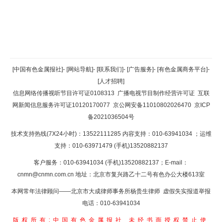
返回顶部
[中国有色金属报社]
-
[网站导航]
-
[联系我们]
-
[广告服务]
-
[有色金属商务平台]
-
[人才招聘]
返回首页
信息网络传播视听节目许可证0108313
广播电视节目制作经营许可证
互联
网新闻信息服务许可证10120170077
京公网安备11010802026470
京ICP
备2021036504号
技术支持热线(7X24小时)：13522111285 内容支持：010-63941034
；运维
支持：010-63971479 (手机)13520882137
客户服务：010-63941034 (手机)13520882137；E-mail：
cnmn@cnmn.com.cn
地址：北京市复兴路乙十二号有色办公大楼613室
本网常年法律顾问——北京市大成律师事务所杨贵生律师 虚假失实报道举报
电话：010-63941034
版权所有:中国有色金属报社
未经书面授权禁止使