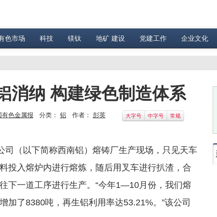
有色市场
科技
镁钛
地矿 建设
党建工作
企业文化
铝消纳 构建绿色制造体系
国有色金属报
分类：
铝
作者：
彭英
大字号
中字号
常规
任公司（以下简称西南铝）熔铸厂生产现场，只见天车
料投入熔炉内进行熔炼，随后用叉车进行扒渣，合
下一道工序进行生产。“今年1—10月份，我们熔
了8380吨，再生铝利用率达53.21%。”该公司