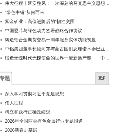
伟大征程丨延安整风：一次深刻的马克思主义思想教育运动
“绿色中铜”从何而来
紫金矿业：高位进阶后的“韧性突围”
中国恩菲与绿色动力签署战略合作协议
铸造铝合金期货交易一周年服务实体功能初显
中铝集团董事长段向东与蒙古国副总理诺木泰巴亚尔举行会谈
锻造无愧时代无愧使命的世界一流新质产能——中国有色金属工业的战略应对与破局之道（二）
专题
更多
深入学习贯彻习近平党建思想
伟大征程
树立和践行正确政绩观
2026年全国两会有色金属行业专题报道
2026新春走基层