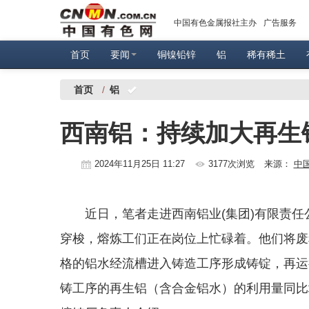
中国有色金属报社主办
广告服务
首页
要闻
铜镍铅锌
铝
稀有稀土
首页
/
铝
西南铝：持续加大再生
2024年11月25日 11:27
3177次浏览
来源：
中
近日，笔者走进西南铝业(集团)有限责
穿梭，熔炼工们正在岗位上忙碌着。他们将废
格的铝水经流槽进入铸造工序形成铸锭，再运往
铸工序的再生铝（含合金铝水）的利用量同比增加